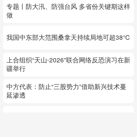
我国中东部大范围桑拿天持续局地可超38℃
上合组织“天山-2026”联合网络反恐演习在新
疆举行
中方代表：防止“三股势力”借助新兴技术蔓
延渗透
热点问答丨胡塞武装连续袭船 沙特作何应对
专题丨
伊朗与阿曼就霍尔木兹海峡拟定航道
坐标达成一致
海峡现有两条航道将关闭