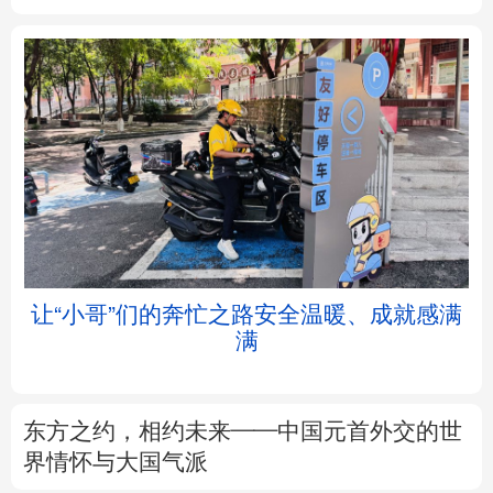
北京
天津
河北
山西
辽宁
吉林
上海
江苏
浙江
安徽
福建
江西
让“小哥”们的奔忙之路安全温暖、成就感满
满
山东
河南
湖北
湖南
广东
广西
海南
重庆
东方之约，相约未来——中国元首外交的世
四川
贵州
云南
西藏
界情怀与大国气派
陕西
甘肃
青海
宁夏
以数观势丨知识产权强国建设驶入“快车道”
新疆
内蒙古
黑龙江
树立和践行正确政绩观
不作无补之功 不为