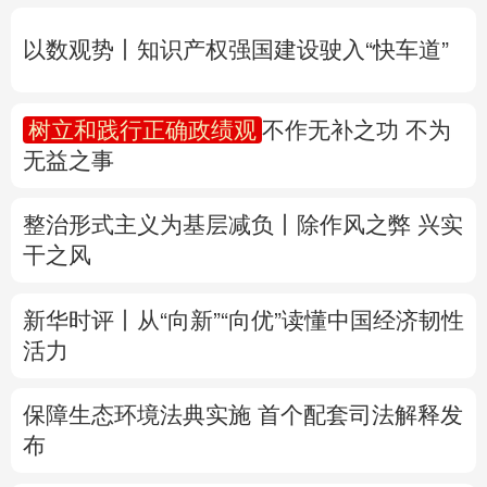
无益之事
多语种频道
整治形式主义为基层减负丨除作风之弊 兴实
English
Español
Français
عربى
干之风
Русский язык
日本語
한국어
新华时评丨从“向新”“向优”读懂中国经济韧性
Deutsch
Português
活力
保障生态环境法典实施 首个配套司法解释发
布
专题丨
防大汛、防强台风 多省份关键期这样
做