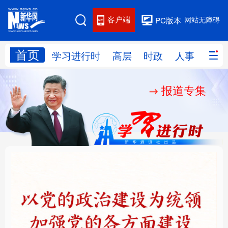
客户端
网站无障碍
PC版本
首页
网站地图
学习进行时
高层
时政
人事
国际
报道专集
学习进行时
高层
时政
人事
国际
财经
网评
港澳
台湾
思客智库
全球连线
教育
科技
科创
量子
体育
文化
书画
健康
军事
铸魂强党丨以党的政治
“作为千年古都，要把传
访谈
视频
图片
政务