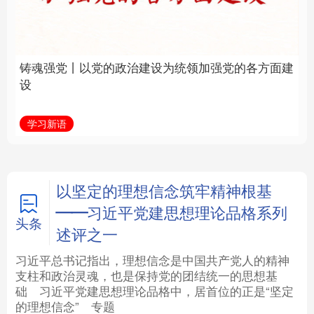
建设为统领加强党的各
统和现代有机融合在一
方面建设
起”
法律
中央文件
金融
汽车
学习新语
近镜头
食品
人居
信息化
数字经济
学术中国
乡村振兴
银龄
溯源中国
以坚定的理想信念筑牢精神根基
——习近平党建思想理论品格系列
城市
旅游
能源
会展
头条
述评之一
彩票
娱乐
时尚
悦读
习近平总书记指出，理想信念是中国共产党人的精神
支柱和政治灵魂，也是保持党的团结统一的思想基
础
习近平
党建思想理论品格中，居首位的正是“坚定
公益
一带一路
亚太网
上市公司
的理想信念”
专题
文化产业
地方频道