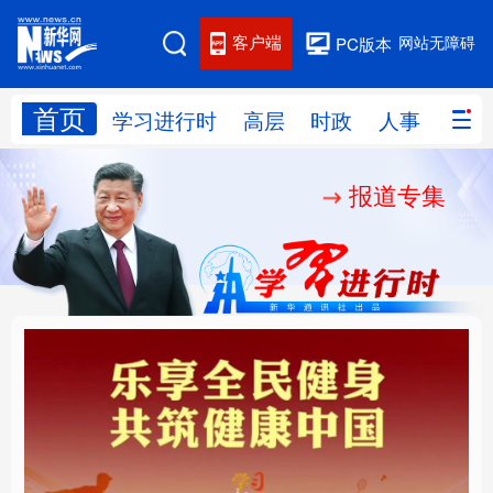
客户端
网站无障碍
PC版本
首页
网站地图
学习进行时
高层
时政
人事
国际
报道专集
学习进行时
高层
时政
人事
国际
财经
网评
港澳
台湾
思客智库
全球连线
教育
科技
科创
量子
体育
文化
书画
健康
军事
乐享全民健身 共筑健康
厚植营商沃土推动东北
访谈
视频
图片
政务