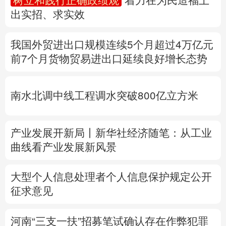
多语种频道
南水北调中线工程调水突破800亿立方米
English
Español
Français
عربى
Русский язык
日本語
한국어
产业发展开新局丨
新华社经济随笔：从工业
曲线看产业发展新风景
Deutsch
Português
大型个人信息处理者个人信息保护规定公开
征求意见
河南“三支一扶”招募笔试确认存在作弊犯罪
行为
定于8月22日重新组织笔试
专题丨
台湾发布“白海豚”海上警报
浙江防台
风Ⅲ级响应
北京将迎短时强降水
河北暴雨