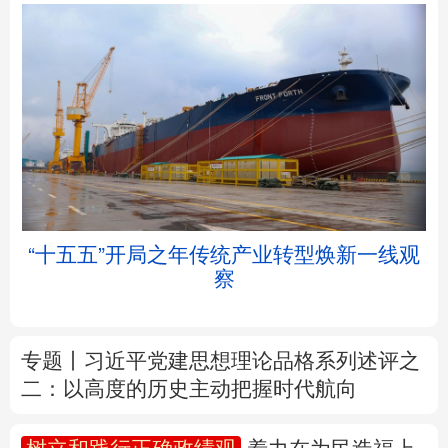
北京
天津
河北
山西
辽宁
吉林
上海
江苏
“十五五”开局之年传统产业转型焕新一线观
浙江
安徽
福建
江西
察
山东
河南
湖北
湖南
专题丨
习近平党建思想理论品格系列述评之
广东
广西
海南
重庆
二：以高度的历史主动把握时代航向
四川
贵州
云南
西藏
树立和践行正确政绩观
着力在为民造福上
陕西
甘肃
青海
宁夏
出实招、求实效
新疆
内蒙古
黑龙江
我国外贸进出口规模连续5个月超过4万亿元
前7个月货物贸易进出口延续良好增长态势