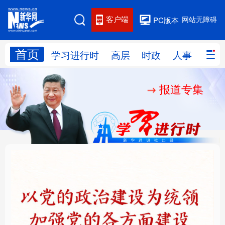
客户端
网站无障碍
PC版本
首页
网站地图
学习进行时
高层
时政
人事
国际
报道专集
学习进行时
高层
时政
人事
国际
财经
网评
港澳
台湾
思客智库
全球连线
教育
科技
科创
量子
体育
文化
书画
健康
军事
铸魂强党丨以党的政治
“作为千年古都，要把传
访谈
视频
图片
政务