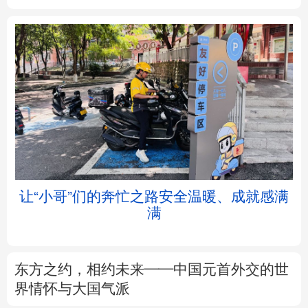
北京
天津
河北
山西
辽宁
吉林
上海
江苏
浙江
安徽
福建
江西
让“小哥”们的奔忙之路安全温暖、成就感满
满
山东
河南
湖北
湖南
广东
广西
海南
重庆
东方之约，相约未来——中国元首外交的世
四川
贵州
云南
西藏
界情怀与大国气派
陕西
甘肃
青海
宁夏
以数观势丨知识产权强国建设驶入“快车道”
新疆
内蒙古
黑龙江
树立和践行正确政绩观
不作无补之功 不为