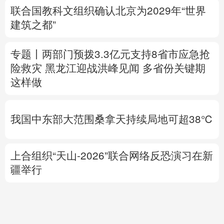
险救灾
黑龙江迎战洪峰见闻
多省份关键期
这样做
我国中东部大范围桑拿天持续局地可超38℃
上合组织“天山-2026”联合网络反恐演习在新
疆举行
中方代表：防止“三股势力”借助新兴技术蔓
延渗透
专题丨
伊朗与阿曼就霍尔木兹海峡拟定航道
坐标达成一致
海峡现有两条航道将关闭