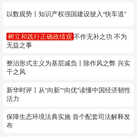
无益之事
多语种频道
整治形式主义为基层减负丨除作风之弊 兴实
English
Español
Français
عربى
干之风
Русский язык
日本語
한국어
新华时评丨从“向新”“向优”读懂中国经济韧性
Deutsch
Português
活力
保障生态环境法典实施 首个配套司法解释发
布
联合国教科文组织确认北京为2029年“世界
建筑之都”
专题丨
两部门预拨3.3亿元支持8省市应急抢