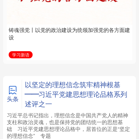
建设为统领加强党的各
统和现代有机融合在一
方面建设
起”
法律
中央文件
金融
汽车
学习新语
近镜头
食品
人居
信息化
数字经济
学术中国
乡村振兴
银龄
溯源中国
以坚定的理想信念筑牢精神根基
——习近平党建思想理论品格系列
城市
旅游
能源
会展
头条
述评之一
彩票
娱乐
时尚
悦读
习近平总书记指出，理想信念是中国共产党人的精神
支柱和政治灵魂，也是保持党的团结统一的思想基
础
习近平
党建思想理论品格中，居首位的正是“坚定
公益
一带一路
亚太网
上市公司
的理想信念”
专题
文化产业
地方频道