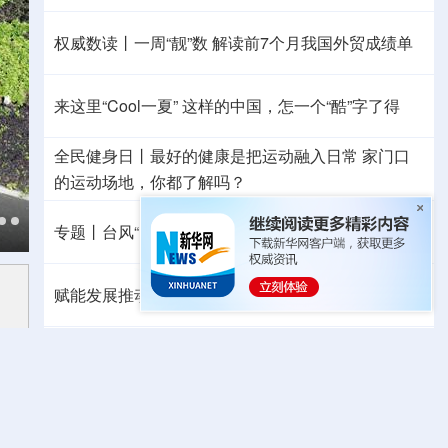
权威数读丨一周“靓”数
解读前7个月我国外贸成绩单
来这里“Cool一夏”
这样的中国，怎一个“酷”字了得
全民健身日丨
最好的健康是把运动融入日常
家门口
的运动场地，你都了解吗？
专题丨
台风“白海豚”逼近 重大气象灾害应急响应升级
赋能发展推动共赢 “零关税”百日见证中非合作新气象
专题丨
美官员：预计霍尔木兹海峡协议将“很快达成”
移民分歧激化 西班牙出台针对意大利反制措施