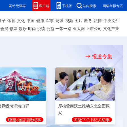
网站无障碍
客户端
手机版
站内搜索
网络举报专区
量子
体育
文化
书画
健康
军事
访谈
视频
图片
政务
法律
中央文件
会展
彩票
娱乐
时尚
悦读
公益
一带一路
亚太网
上市公司
文化产业
报道专集
世界级海洋港口群
厚植营商沃土推动东北全面振
兴
瞭望·治国理政纪事
习近平总书记关切事