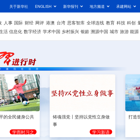
关于新华社
ENGLISH
新华报刊
地方频道
承建网站
政
人事
国际
财经
网评
港澳
台湾
思客智库
全球连线
教育
科技
科创
生活
信息化
数字经济
学术中国
乡村振兴
银龄
溯源中国
城市
旅游
能源
平的全民健身公共
铸魂强党丨坚持以党性立身做
打造
事
学而时习之
学习新语