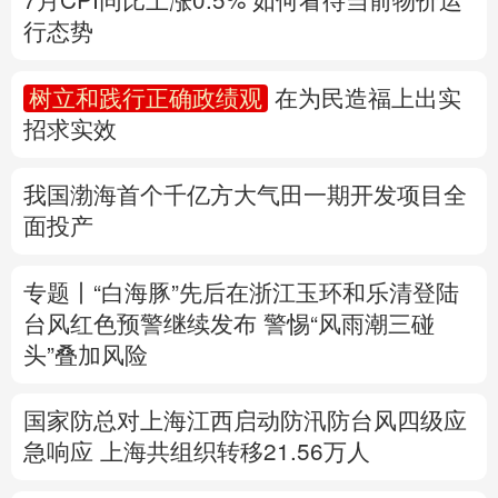
多语种频道
我国渤海首个千亿方大气田一期开发项目全
面投产
English
Español
Français
عربى
Русский язык
日本語
한국어
专题丨
“白海豚”先后在浙江玉环和乐清登陆
台风红色预警继续发布
警惕“风雨潮三碰
Deutsch
Português
头”叠加风险
国家防总对上海江西启动防汛防台风四级应
急响应
上海共组织转移21.56万人
速查，7月流行计算机病毒当心中招
中国第16次北冰洋考察队“雪龙2”号开始冰