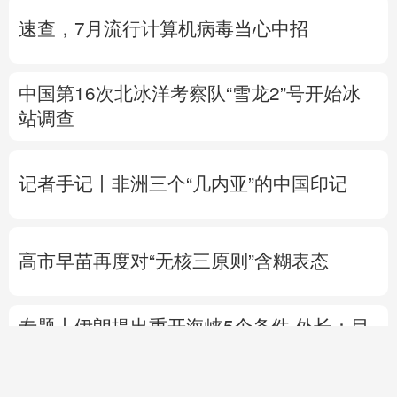
站调查
记者手记丨非洲三个“几内亚”的中国印记
高市早苗再度对“无核三原则”含糊表态
专题丨
伊朗提出重开海峡5个条件
外长：目
前伊美没有进行任何谈判
伊朗总统与最高领
袖会面
美参议院通过临时拨款法案 暂缓政府“停
摆”风险