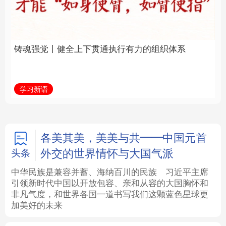
通执行有力的组织体系
福一脉相承
法律
中央文件
金融
汽车
学习新语
学习进行时
食品
人居
信息化
数字经济
学术中国
乡村振兴
银龄
溯源中国
各美其美，美美与共——中国元首
外交的世界情怀与大国气派
头条
城市
旅游
能源
会展
中华民族是兼容并蓄、海纳百川的民族
习近平主席
引领新时代中国以开放包容、亲和从容的大国胸怀和
彩票
娱乐
时尚
悦读
非凡气度，和世界各国一道书写我们这颗蓝色星球更
加美好的未来
公益
一带一路
亚太网
上市公司
文化产业
地方频道