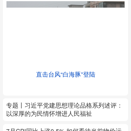
北京
天津
河北
山西
辽宁
吉林
上海
江苏
直击台风“白海豚”登陆
浙江
安徽
福建
江西
山东
河南
湖北
湖南
专题丨
习近平党建思想理论品格系列述评：
广东
广西
海南
重庆
以深厚的为民情怀增进人民福祉
四川
贵州
云南
西藏
7月CPI同比上涨0.5%
如何看待当前物价运
陕西
甘肃
青海
宁夏
行态势
新疆
内蒙古
黑龙江
树立和践行正确政绩观
在为民造福上出实
招求实效