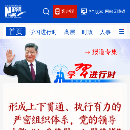
客户端
网站无障碍
PC版本
首页
网站地图
学习进行时
高层
时政
人事
国际
报道专集
学习进行时
高层
时政
人事
国际
财经
网评
港澳
台湾
思客智库
全球连线
教育
科技
科创
量子
体育
文化
书画
健康
军事
铸魂强党丨健全上下贯
人民的健康、体质、幸
访谈
视频
图片
政务