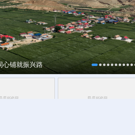
村酒博会
海同心铺就振兴路
青海丨带你去青藏高原
活力中国调研行丨
安徽的定力与活