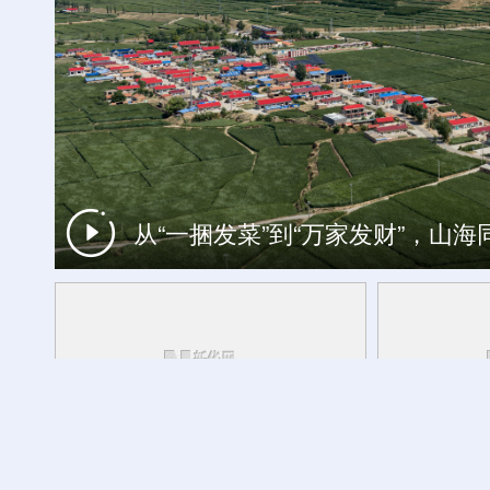
杏花深处清香来 相约2026杏花
从“一捆发菜”到“万家发财”，山
中国经济面面观丨向善而行：人工智
央秀白玛说