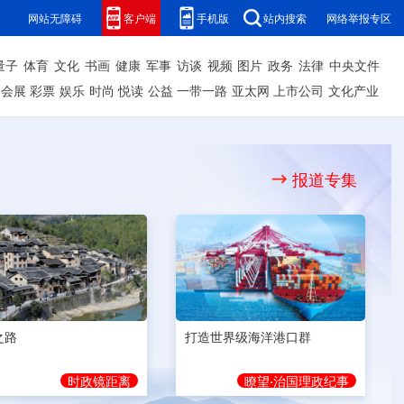
网站无障碍
客户端
手机版
站内搜索
网络举报专区
量子
体育
文化
书画
健康
军事
访谈
视频
图片
政务
法律
中央文件
会展
彩票
娱乐
时尚
悦读
公益
一带一路
亚太网
上市公司
文化产业
报道专集
之路
打造世界级海洋港口群
时政镜距离
瞭望·治国理政纪事