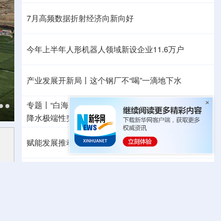
7月高频数据折射经济向新向好
今年上半年人形机器人领域新设企业11.6万户
产业发展开新局丨
这个钢厂不“喝”一滴地下水
专题丨
“白海豚”路径为何多变
“闭眼”等于风险降低？
降水极端性突出
浙江洪水防御Ⅲ级应急响应
赋能发展推动共赢 “零关税”百日见证中非合作新气象
外媒：高效的中国制造业让全球受益
日本2027财年防卫预算申请额创新高
力