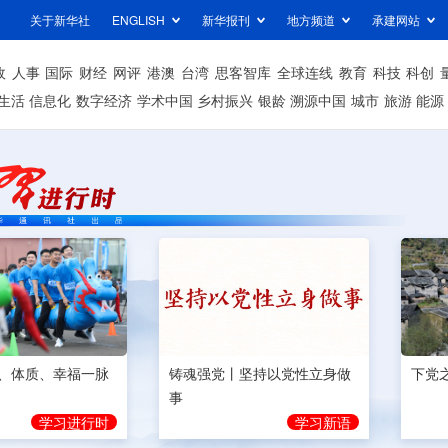
关于新华社
ENGLISH
新华报刊
地方频道
承建网站
政
人事
国际
财经
网评
港澳
台湾
思客智库
全球连线
教育
科技
科创
生活
信息化
数字经济
学术中国
乡村振兴
银龄
溯源中国
城市
旅游
能源
、体质、幸福一脉
铸魂强党丨坚持以党性立身做
下党
事
学习进行时
学习新语