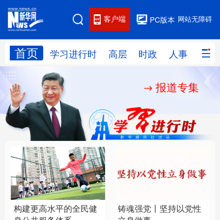
客户端
网站无障碍
PC版本
首页
网站地图
学习进行时
高层
时政
人事
国际
报道专集
学习进行时
高层
时政
人事
国际
财经
网评
港澳
台湾
思客智库
全球连线
教育
科技
科创
量子
体育
文化
书画
健康
军事
构建更高水平的全民健
铸魂强党丨坚持以党性
访谈
视频
图片
政务