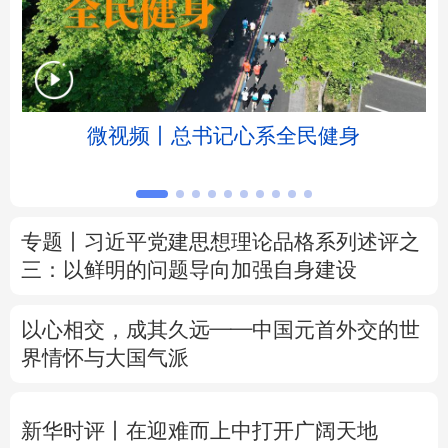
北京
天津
河北
山西
辽宁
吉林
上海
江苏
微视频丨总书记心系全民健身
浙江
安徽
福建
江西
山东
河南
湖北
湖南
专题丨
习近平党建思想理论品格系列述评之
广东
广西
海南
重庆
三：以鲜明的问题导向加强自身建设
四川
贵州
云南
西藏
以心相交，成其久远——中国元首外交的世
陕西
甘肃
青海
宁夏
界情怀与大国气派
新疆
内蒙古
黑龙江
新华时评丨在迎难而上中打开广阔天地