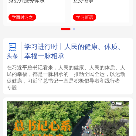
身公共服务体系
立身做事
法律
中央文件
金融
汽车
学而时习之
学习新语
食品
人居
信息化
数字经济
学术中国
乡村振兴
银龄
溯源中国
学习进行时丨人民的健康、体质、
幸福一脉相承
头条
城市
旅游
能源
会展
在习近平总书记看来，人民的健康、人民的体质、人
民的幸福，都是一脉相承的
推动全民全运，以运动
彩票
娱乐
时尚
悦读
促健康，习近平总书记一直是积极倡导者和践行者
专题
公益
一带一路
亚太网
上市公司
文化产业
地方频道