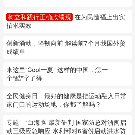
多语种频道
树立和践行正确政绩观
在为民造福上出实
招求实效
English
Español
Français
عربى
Русский язык
日本語
한국어
创新涌动，坚韧向前 解读前7个月我国外贸
成绩单
Deutsch
Português
来这里“Cool一夏”
这样的中国，怎一
个“酷”字了得
全民健身日丨
最好的健康是把运动融入日常
家门口的运动场地，你都了解吗？
专题丨
“白海豚”最新研判
国家防总对浙闽启
动三级应急响应
水利部对6省份启动洪水防