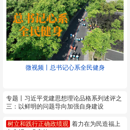
北京
天津
河北
山西
辽宁
吉林
上海
江苏
微视频丨总书记心系全民健身
浙江
安徽
福建
江西
山东
河南
湖北
湖南
专题丨
习近平党建思想理论品格系列述评之
三：以鲜明的问题导向加强自身建设
广东
广西
海南
重庆
四川
贵州
云南
西藏
树立和践行正确政绩观
着力在为民造福上
出实招、求实效
陕西
甘肃
青海
宁夏
新疆
内蒙古
黑龙江
新华时评丨在迎难而上中打开广阔天地