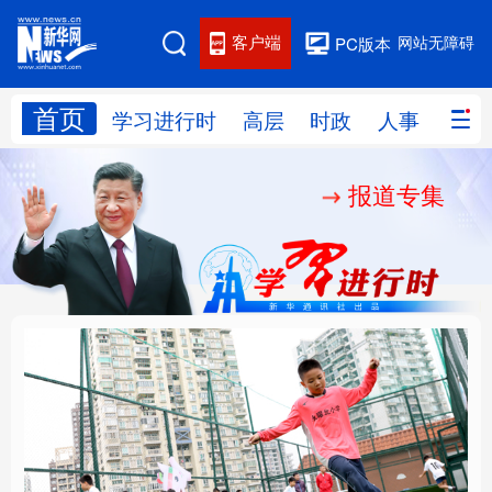
客户端
网站无障碍
PC版本
首页
网站地图
学习进行时
高层
时政
人事
国际
报道专集
学习进行时
高层
时政
人事
国际
财经
网评
港澳
台湾
思客智库
全球连线
教育
科技
科创
量子
体育
文化
书画
健康
军事
构建更高水平的全民健
乐享全民健身 共筑健康
访谈
视频
图片
政务