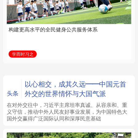
身公共服务体系
中国
法律
中央文件
金融
汽车
学而时习之
学习新语
食品
人居
信息化
数字经济
学术中国
乡村振兴
银龄
溯源中国
以心相交，成其久远——中国元首
外交的世界情怀与大国气派
头条
城市
旅游
能源
会展
在对外交往中，习近平主席坦率真诚、从容亲和、重
义守信，推动中外人民友好事业发展，为中国特色大
彩票
娱乐
时尚
悦读
国外交赢得广泛国际认同和深厚民意基础
公益
一带一路
亚太网
上市公司
文化产业
地方频道