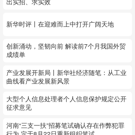
创新涌动，坚韧向前 解读前7个月我国外贸
多语种频道
成绩单
English
Español
Français
عربى
产业发展开新局丨
新华社经济随笔：从工业
Русский язык
日本語
한국어
曲线看产业发展新风景
Deutsch
Português
大型个人信息处理者个人信息保护规定公开
征求意见
河南“三支一扶”招募笔试确认存在作弊犯罪
行为
定于8月22日重新组织笔试
专题丨
台风“白海豚”预计在浙闽沿海登陆
浙
闽启动防汛防台风三级应急响应
6省市启动
洪水防御Ⅳ级响应