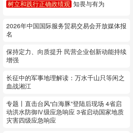
树立和践行正确政绩观
知畏与有为
多语种频道
2026年中国国际服务贸易交易会开放媒体报
English
Español
Français
عربى
名
Русский язык
日本語
한국어
保持定力、向质提升 民营企业创新动能持续
Deutsch
Português
增强
长征中的军事地理解读：万水千山只等闲之
血战湘江
专题丨
直击台风“白海豚”登陆后现场
4省启
动洪水防御Ⅳ级应急响应
3省启动国家地质
灾害四级应急响应