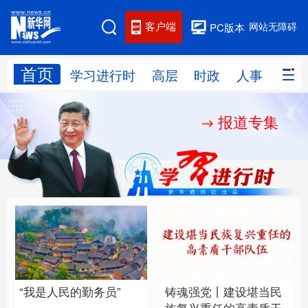
客户端
网站无障碍
PC版本
首页
网站地图
学习进行时
高层
时政
人事
国际
报道专集
学习进行时
高层
时政
人事
国际
财经
网评
港澳
台湾
思客智库
全球连线
教育
科技
科创
量子
体育
文化
书画
健康
军事
“我是人民的勤务员”
铸魂强党丨建设堪当民
访谈
视频
图片
政务