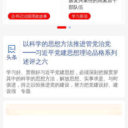
族复兴重任的高素质干
部队伍
法律
中央文件
金融
汽车
总书记治国理政故事
学习新语
食品
人居
信息化
数字经济
学术中国
乡村振兴
银龄
溯源中国
以科学的思想方法推进管党治党
——习近平党建思想理论品格系列
城市
旅游
能源
会展
头条
述评之六
彩票
娱乐
时尚
悦读
学习好、贯彻好习近平党建思想，必须深刻把握贯穿
其中的科学的思想方法，解放思想、实事求是、与时
俱进，持之以恒推进党的建设，努力把党建设好、建
公益
一带一路
亚太网
上市公司
设强
专题
文化产业
地方频道