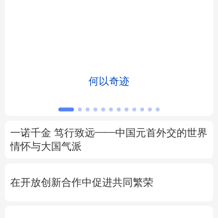
北京
天津
河北
山西
辽宁
吉林
上海
江苏
浙江
安徽
福建
江西
何以奇迹
山东
河南
湖北
湖南
广东
广西
海南
重庆
一诺千金 笃行致远——中国元首外交的世界
四川
贵州
云南
西藏
情怀与大国气派
陕西
甘肃
青海
宁夏
在开放创新合作中促进共同繁荣
新疆
内蒙古
黑龙江