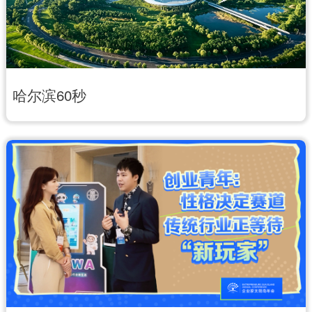
辽宁
吉林
上海
江苏
浙江
安徽
福建
江西
哈尔滨60秒
山东
河南
湖北
湖南
广东
广西
海南
重庆
四川
贵州
云南
西藏
陕西
甘肃
青海
宁夏
新疆
内蒙古
黑龙江
多语种频道