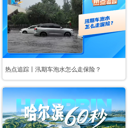
中央文件
金融
汽车
食品
人居
信息化
数字经济
学术中国
乡村振兴
溯源中国
城市
旅游
能源
会展
彩票
娱乐
热点追踪丨汛期车泡水怎么走保险？
时尚
悦读
公益
一带一路
亚太网
上市公司
文化产业
地方频道
北京
天津
河北
山西