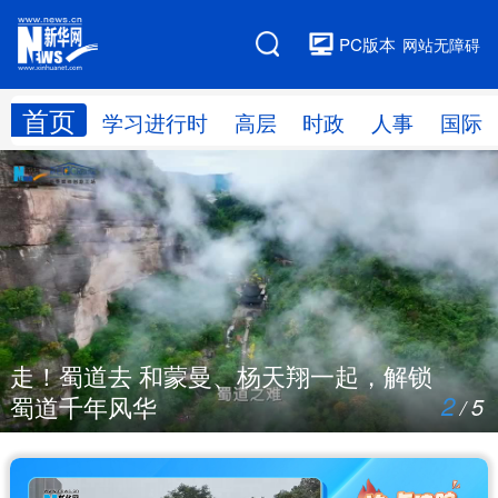
PC版本
网站无障碍
首页
网站地图
学习进行时
高层
时政
人事
国际
学习进行时
高层
时政
人事
国际
财经
网评
港澳
台湾
思客智库
全球连线
教育
走！蜀道去 和蒙曼、杨天翔一起，解锁
科技
科创
量子
体育
2
蜀道千年风华
5
/
文化
书画
健康
军事
访谈
视频
图片
政务