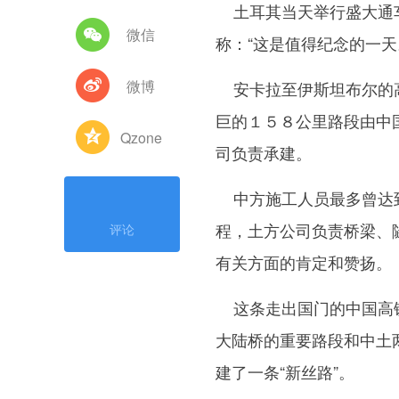
土耳其当天举行盛大通车
微信
称：“这是值得纪念的一天
微博
安卡拉至伊斯坦布尔的高
巨的１５８公里路段由中
Qzone
司负责承建。
中方施工人员最多曾达到
程，土方公司负责桥梁、
评论
有关方面的肯定和赞扬。
这条走出国门的中国高铁
大陆桥的重要路段和中土
建了一条“新丝路”。