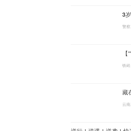
3
警察
【
铁岭
藏
云南
逆行！逆遇！逆袭！快