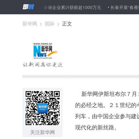
“安责险”以来参保企业累计获赔超1000万元
长春开展“春雁行动”大
新华网
>
国际
>
正文
新华网伊斯坦布尔７月２
的必经之地。２１世纪的
列车，由中国企业参与建
现代化的新丝路。
关注新华网