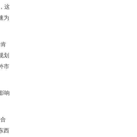
，这
速为
的肯
规划
外市
影响
入合
东西