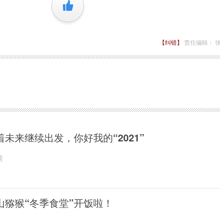
+1
【纠错】
责任编辑： 
着未来继续出发，你好我的“2021”
前
山猕猴“冬季食堂”开饭啦！