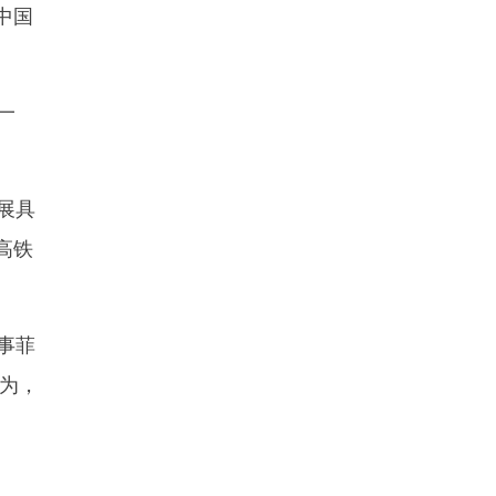
中国
一
展具
高铁
事菲
为，