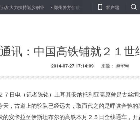
力扶持返乡创业
郑州警方侦破一生产销售伪劣红酒案 查获假酒8000余
客户端
通讯：中国高铁铺就２１世
2014-07-27 17:14:09
来源：
新华网
７日电（记者陈铭）土耳其安纳托利亚高原曾是古丝绸
今天，古道上的驼队已经远去，取而代之的是呼啸奔驰的
设的安卡拉至伊斯坦布尔的高铁本月２５日全线通车，开