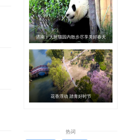
济南：大熊猫园内散步尽享美好春天
花香浮动 踏青好时节
热词