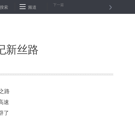
下一篇
箱
搜索
贫困户来“扶贫” 一起敲响幸福门——山东临淄以公益岗位推动贫困户
频道
纪新丝路
之路
高速
辟了