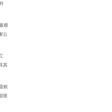
时
最艰
家公
工
耳其
亚欧
谊搭