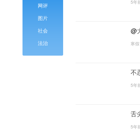
5年
网评
图片
@
社会
法治
寒假
不
5年
舌
5年