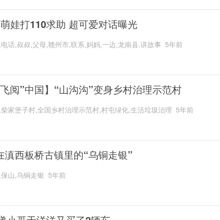
岁萌娃打110求助 超可爱对话曝光
,电话,叔叔,父母,赣州市,联系,妈妈,一边,龙南县,讲故事
5年前
“飞阅”中国】“山沟沟”变身乡村治理示范村
,柴家堡子村,全国乡村治理示范村,村屯绿化,生活垃圾治理
5年前
在滇西板桥古镇里的“乌铜走银”
,保山,乌铜走银
5年前
递小哥于洋洋又买了2辆车