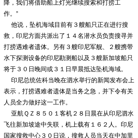
降，我们将借助船上灯光继续搜索和打捞工
作。”
他说，坠机海域目前有３艘船只正在进行搜
救，印尼方面共派出了１４名潜水员负责搜寻并
打捞遇难者遗体。另有３艘印尼军舰、２艘携带
水下探测设备的印尼勘测船以及３艘新加坡船只
将于３０日晚间或３１日早晨抵达坠机海域。
印尼总统佐科当晚在泗水举行的新闻发布会上
表示，打捞遇难者遗体是当务之急，并下令有关
人员全力做好这一工作。
亚航ＱＺ８５０１客机２８日晨在从印尼泗水
飞往新加坡途中失联，机上载有１６２人。印尼
国家搜救中心３０日说，搜救人员当天在中加里