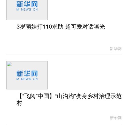
3岁萌娃打110求助 超可爱对话曝光
新华网
【“飞阅”中国】“山沟沟”变身乡村治理示范
村
新华网