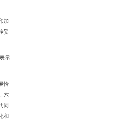
印加
静妥
表示
展恰
，六
共同
化和