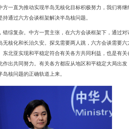
方一直为推动实现半岛无核化目标积极努力，我们将继
坚持通过六方会谈框架解决半岛核问题。
错综复杂。中方一贯主张，在六方会谈框架下，通过对
岛无核化和长治久安。探戈需要两人跳，六方会谈需要六
、东北亚实现和平稳定符合有关各方共同利益，也是有关
此作出共同努力。有关各方都应从地区和平稳定大局出发
半岛核问题的正确轨道上来。