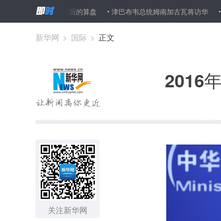
抱团反俄背后的算盘
津巴布韦总统姆南加古瓦将访华
四川“农民
新华网
>
国际
>
正文
201
关注新华网