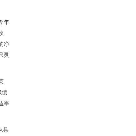
今年
收
的净
只灵
英
级债
益率
从具