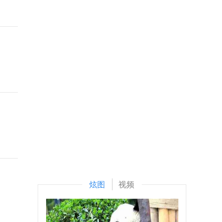
炫图
视频