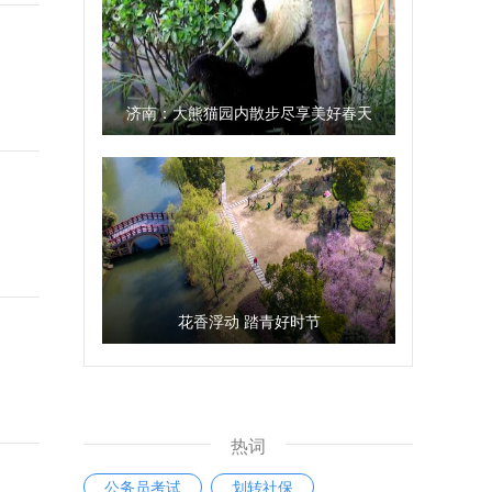
济南：大熊猫园内散步尽享美好春天
花香浮动 踏青好时节
热词
公务员考试
划转社保