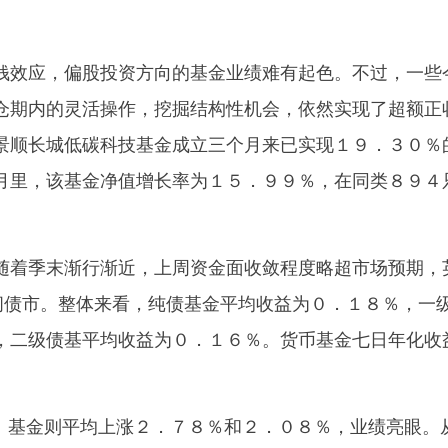
效应，偏股投资方向的基金业绩难有起色。不过，一些
仓期内的灵活操作，挖掘结构性机会，依然实现了超额正
景顺长城低碳科技基金成立三个月来已实现１９．３０％
月里，该基金净值增长率为１５．９９％，在同类８９４
。
着季末渐行渐近，上周资金面收敛程度略超市场预期，
行间债市。整体来看，纯债基金平均收益为０．１８％，一
，二级债基平均收益为０．１６％。货币基金七日年化收
基金则平均上涨２．７８％和２．０８％，业绩亮眼。