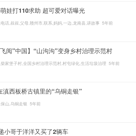
岁萌娃打110求助 超可爱对话曝光
,电话,叔叔,父母,赣州市,联系,妈妈,一边,龙南县,讲故事
5年前
“飞阅”中国】“山沟沟”变身乡村治理示范村
,柴家堡子村,全国乡村治理示范村,村屯绿化,生活垃圾治理
5年前
在滇西板桥古镇里的“乌铜走银”
,保山,乌铜走银
5年前
递小哥于洋洋又买了2辆车