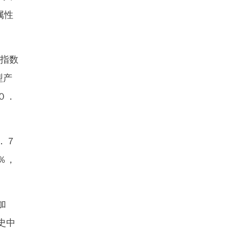
属性
指数
型产
０．
．７
％，
加
史中