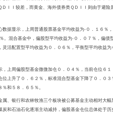
ＱＤＩＩ较差，而黄金、海外债券类ＱＤＩＩ则由于避险
据显示，上周普通股票基金平均收益为-０．１６％，
７％。混合基金中，偏股型平均收益为-０．０７％，偏债
，灵活配置型平均收益为０．０６％，平衡型平均收益为
，上周偏股型基金微微加仓０．０４％，当前仓位６１
仓位上升了０．６２％，标准混合型基金下降了０．０３
８％和５８．６５％。
属、银行和农林牧渔三个板块被公募基金主动相对大幅
煤炭和石油石化逐渐主动减持，偏股基金仓位总体处于历