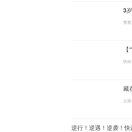
3
警察
【
铁岭
藏
云南
逆行！逆遇！逆袭！快