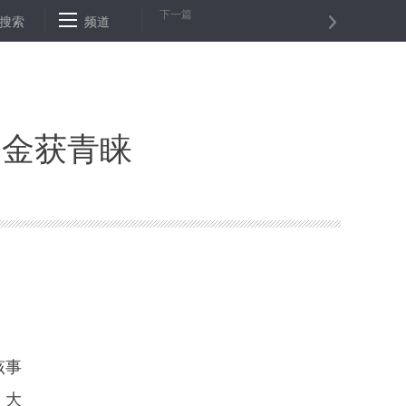
下一篇
“互助”
搜索
河南4类结核病患者门诊看病费用将可报销 最高可报3.5万
频道
基金获青睐
该事
，大