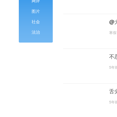
网评
图片
@
社会
法治
寒假
不
5年
舌
5年