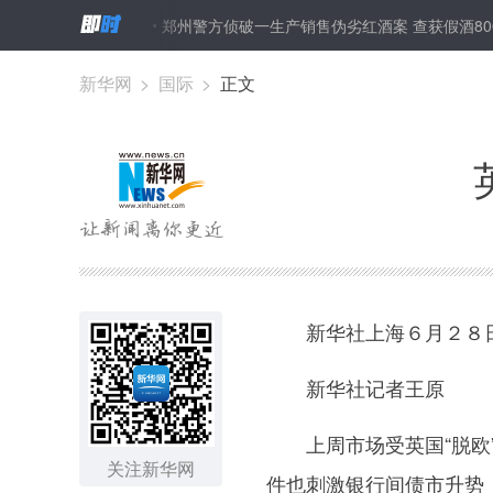
持返乡创业
郑州警方侦破一生产销售伪劣红酒案 查获假酒8000余箱
新华网
>
国际
>
正文
新华社上海６月２８日专
新华社记者王原
上周市场受英国“脱欧”
关注新华网
件也刺激银行间债市升势