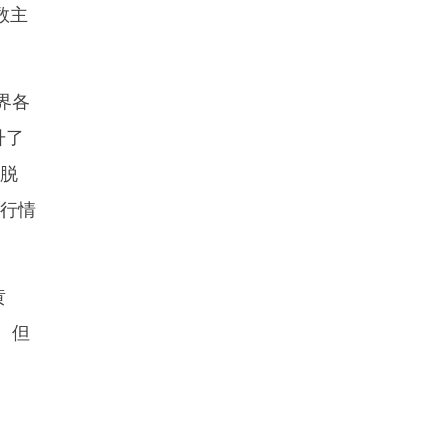
数主
界各
升了
“脱
度行情
黄
。但