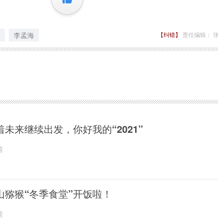
李孟海
【纠错】
责任编辑： 
着未来继续出发，你好我的“2021”
前
山猕猴“冬季食堂”开饭啦！
前