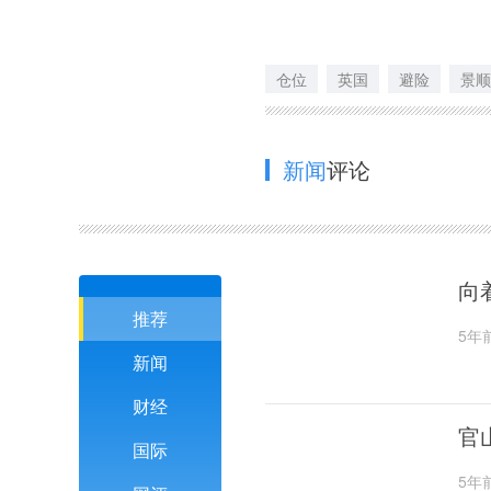
仓位
英国
避险
景顺
新闻
评论
向
推荐
5年
新闻
财经
官
国际
5年