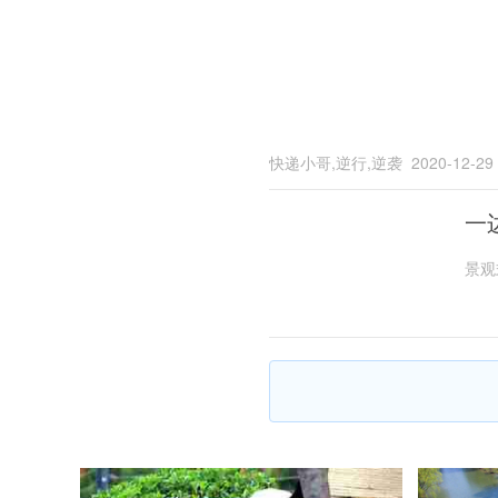
快递小哥,逆行,逆袭
2020-12-29
一
景观