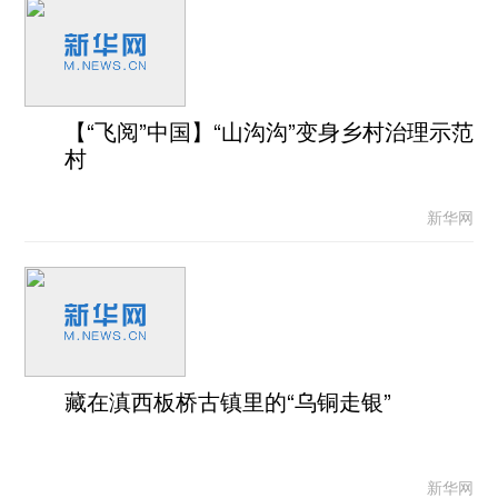
【“飞阅”中国】“山沟沟”变身乡村治理示范
村
新华网
藏在滇西板桥古镇里的“乌铜走银”
新华网