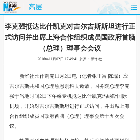
高层
首页
时政
国际
财经
 李克强抵达比什凯克对吉尔吉斯斯坦进行正
式访问并出席上海合作组织成员国政府首脑
娱乐
体育
人事
教育
（总理）理事会会议
时尚
思客
地方
法治
2016年11月02日 17:49:41
来源： 新华社
港澳
台湾
华人
汽车
 新华社比什凯克11月2日电（记者张正富 陈瑶）应
吉尔吉斯共和国总理热恩别科夫邀请，国务院总理李克
科技
能源
房产
公司
强于当地时间2日下午乘专机抵达比什凯克玛纳斯国际
图片
视频
彩票
食品
机场，开始对吉尔吉斯斯坦进行正式访问，并出席上海
合作组织成员国政府首脑（总理）理事会第十五次会
旅游
健康
信息化
数据
议。
金融
公益
军事
无人机