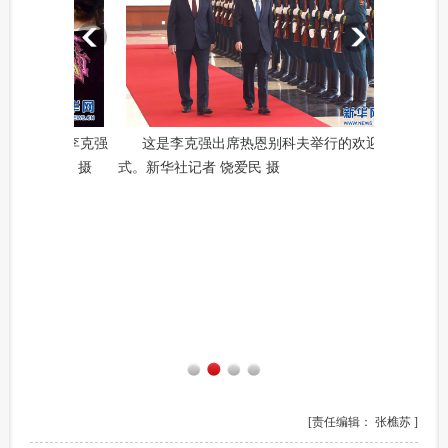
这是李克强出席热恩别科夫举行的欢迎仪
式。新华社记者 饶爱民 摄
1
2
3
4
[责任编辑： 张樵苏 ]