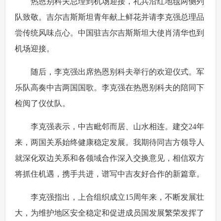
 热恩别科夫总理到机场迎接，礼兵沿红地毯两侧列
富媒体
摄影
新华广播
队致敬。吉尔吉斯斯坦青年献上鲜花并请李克强总理品
尝传统风味点心。中国驻吉尔吉斯斯坦大使肖清华也到
新华电视中文
新华电视英文
返回PC
机场迎接。
 随后，李克强出席热恩别科夫举行的欢迎仪式。军
乐队高奏中吉两国国歌。李克强在热恩别科夫的陪同下
检阅了仪仗队。
 李克强表示，中吉毗邻而居、山水相连。建交24年
来，两国关系始终健康稳定发展。我期待同吉方领导人
就深化双边关系和各领域合作深入交换意见，相信双方
将抓住机遇，携手共进，谱写中吉友好合作的新篇章。
 李克强指出，上合组织成立15周年来，不断发展壮
大，为维护地区安全稳定和促进成员国发展繁荣发挥了