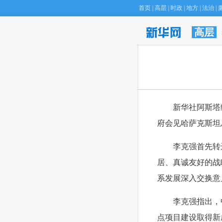
首页
|
高层
|
时政
|
地方
|
法治
|
高层
 新华社阿斯塔纳
府会见哈萨克斯坦
 李克强首先转
居、真诚友好的战
系发展深入交换意
 李克强指出，中
点项目建设取得新