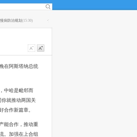
·
滴滴如何施展网约车攻守平衡术？
(15:08)
·
茅台总经理
晚在阿斯塔纳总统
，中哈是毗邻而
同你就推动两国关
好合作新篇章。
产能合作，推动重
流。加强在上合组