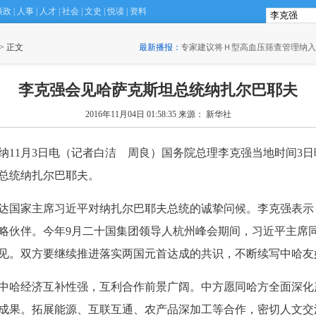
廉政
|
人事
|
人才
|
社会
|
文史
|
悦读
|
资料
 > 正文
·
专家建议将Ｈ型高血压筛查管理纳入慢病防治规划
最新播报：
(15:30)
李克强会见哈萨克斯坦总统纳扎尔巴耶夫
2016年11月04日 01:58:35
来源： 新华社
11月3日电（记者白洁 周良）国务院总理李克强当地时间3日
总统纳扎尔巴耶夫。
达国家主席习近平对纳扎尔巴耶夫总统的诚挚问候。李克强表示
略伙伴。今年9月二十国集团领导人杭州峰会期间，习近平主席
见。双方要继续推进落实两国元首达成的共识，不断续写中哈友
哈经济互补性强，互利合作前景广阔。中方愿同哈方全面深化
成果。拓展能源、互联互通、农产品深加工等合作，密切人文交