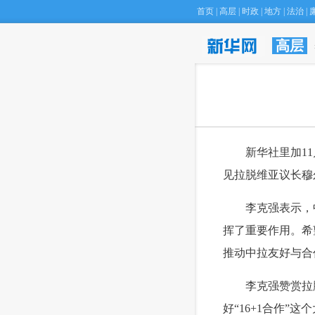
首页
|
高层
|
时政
|
地方
|
法治
|
高层
 新华社里加11
见拉脱维亚议长穆
 李克强表示，中
挥了重要作用。希
推动中拉友好与合
 李克强赞赏拉
好“16+1合作”