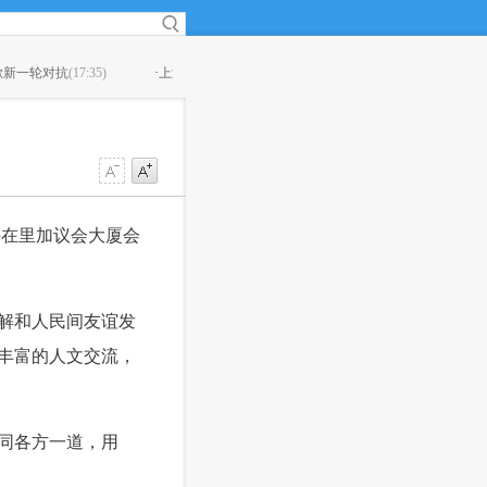
首条无人驾驶ＡＰＭ轨交线３１日试运营
(16:29)
·
专家建议将Ｈ型高血压
午在里加议会大厦会
解和人民间友谊发
丰富的人文交流，
同各方一道，用