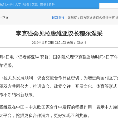
廉政
|
人事
|
人才
|
社会
|
文史
|
悦读
|
资料
 > 正文
·
国际观察：西方驱逐逾百名俄外交官 掀新一轮对抗
最新播报：
(17:35)
·
上海
李克强会见拉脱维亚议长穆尔涅采
2016年11月05日 02:51:53
来源： 新华社
月4日电（记者郝亚琳 郭群）国务院总理李克强当地时间4日下
尔涅采。
拉关系发展顺利，议会交流合作日益密切，为增进两国相互了
望双方共同努力，推进议会、政党交往，开展文化、体育等形式
作不断结出新硕果。
脱维亚在中国－中东欧国家合作中发挥的积极作用，表示中方愿
这个大平台，挖掘更多合作潜力，更好实现互利共赢。