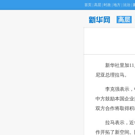
首页
|
高层
|
时政
|
地方
|
法治
|
高层
 新华社里加11
尼亚总理拉马。
 李克强表示，中
中方鼓励本国企业
双方合作将取得积
 拉马表示，近年
作开拓了新空间。