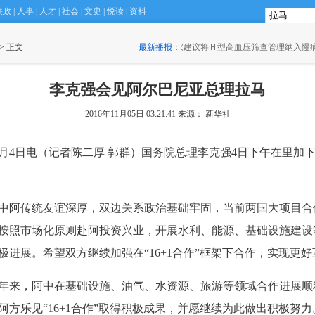
廉政
|
人事
|
人才
|
社会
|
文史
|
悦读
|
资料
 > 正文
·
专家建议将Ｈ型高血压筛查管理纳入慢病防治规划
最新播报：
(15:30)
·
滴
李克强会见阿尔巴尼亚总理拉马
2016年11月05日 03:21:41
来源： 新华社
月4日电（记者陈二厚 郭群）国务院总理李克强4日下午在里加
阿传统友谊深厚，双边关系政治基础牢固，当前两国大项目合
按照市场化原则赴阿投资兴业，开展水利、能源、基础设施建设
极进展。希望双方继续加强在“16+1合作”框架下合作，实现更
来，阿中在基础设施、油气、水资源、旅游等领域合作进展顺
阿方乐见“16+1合作”取得积极成果，并愿继续为此做出积极努力