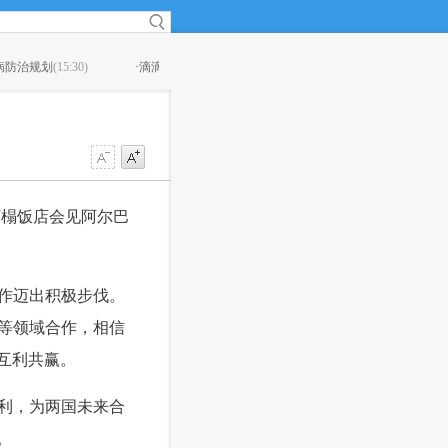
滴如何施展网约车攻守平衡术？
(15:08)
·
茅台总经理李保芳：让
下榻饭店会见阿尔巴
作迈出积极步伐。
等领域合作，相信
好互利共赢。
利，为两国未来合
。