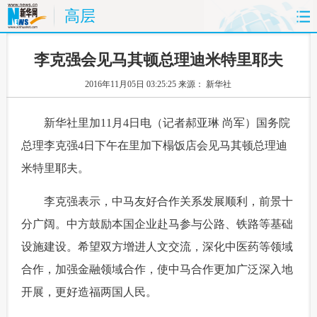
高层
首页
时政
国际
财经
李克强会见马其顿总理迪米特里耶夫
2016年11月05日 03:25:25
来源： 新华社
娱乐
体育
人事
教育
 新华社里加11月4日电（记者郝亚琳 尚军）国务院
时尚
思客
地方
法治
总理李克强4日下午在里加下榻饭店会见马其顿总理迪
港澳
台湾
华人
汽车
米特里耶夫。
科技
能源
房产
公司
 李克强表示，中马友好合作关系发展顺利，前景十
分广阔。中方鼓励本国企业赴马参与公路、铁路等基础
图片
视频
彩票
食品
设施建设。希望双方增进人文交流，深化中医药等领域
旅游
健康
信息化
数据
合作，加强金融领域合作，使中马合作更加广泛深入地
开展，更好造福两国人民。
金融
公益
军事
无人机