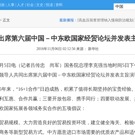
廉政
|
人事
|
人才
|
社会
|
文史
|
悦读
|
资料
Ｈ型高血压筛查管理纳入慢病防治规划
 > 正文
最新播报：
(15:30)
·
滴滴如何施展网约车攻守平衡
出席第六届中国－中东欧国家经贸论坛并发表
2016年11月06日 02:12:56
来源： 新华社
月5日电（记者吕传忠 尚军）国务院总理李克强当地时间5日下
国领导人共同出席第六届中国－中东欧国家经贸论坛并发表主旨演
年来，“16+1合作”日趋成熟，积累了值得长期坚持的宝贵经验
利互惠、合作共赢；三要开放包容、携手同行；四要联动发展、
欧国家拓展各领域务实合作的五项倡议：
贸易规模。大力营造良好的贸易投资环境，建立健全海关、检验
商务等新型贸易方式。中方愿意进口市场需要的优质农产品和适