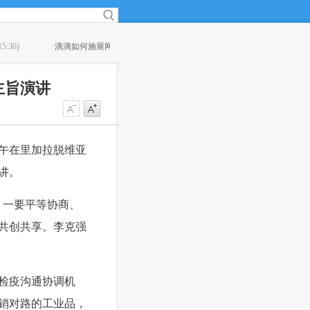
术？
(15:08)
·
茅台总经理李保芳：让酱香系列酒更有“味道”
(14
主旨演讲
午在里加拉脱维亚
讲。
。一要平等协商、
共创共享。李克强
检疫沟通协调机
销对路的工业品，