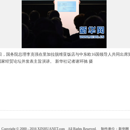
5日，国务院总理李克强在里加拉脱维亚饭店与中东欧16国领导人共同出席
国家经贸论坛并发表主旨演讲。 新华社记者谢环驰 摄
Copyright © 2000 - 2016 XINHUANET.com All Rights Reserved. 制作单位：新华网