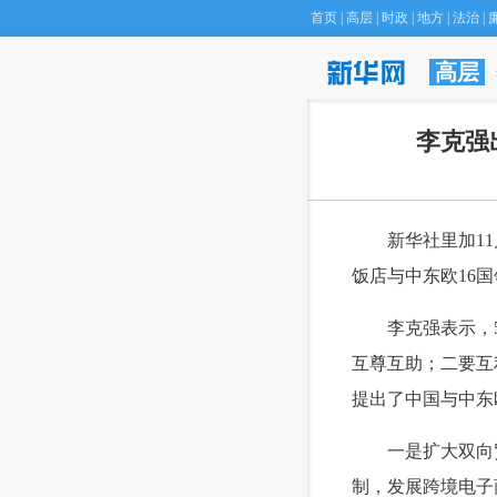
首页
|
高层
|
时政
|
地方
|
法治
|
高层
·
专家建议将
李克强
 新华社里加11
饭店与中东欧16
 李克强表示，5
互尊互助；二要互
提出了中国与中东
 一是扩大双向
制，发展跨境电子