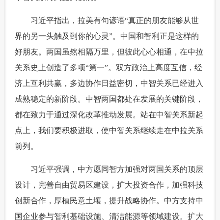
富媒体
摄影
新华广播
 习近平指出，拉美有句谚语“真正的朋友能够从世
界的另一头触及到你的心灵”。中国和智利正是这样的
新华电视中文
新华电视英文
返回PC
好朋友。两国虽然相隔万里，但彼此心心相通，在中拉
关系史上创造了多项“第一”。双方政治上高度互信，经
济上互利共赢，多边协作日益密切，中智关系已经进入
成熟稳定的新阶段。中智两国都处在发展的关键阶段，
都在致力于通过深化改革推动发展。站在中智关系新起
点上，我们要积极进取，使中智关系继续走在中拉关系
前列。
 习近平强调，中方愿同智方加强对两国关系的顶层
设计，完善自由贸易区建设，扩大投资合作，加强科技
创新合作，厚植民意土壤，提升战略协作。中方支持中
国企业参与智利基础设施、清洁能源等领域建设。扩大