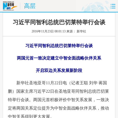
高层
首页
时政
国际
财经
习近平同智利总统巴切莱特举行会谈
2016年11月23日 08:01:13
来源： 新华社
娱乐
体育
人事
教育
习近平同智利总统巴切莱特举行会谈
时尚
思客
地方
法治
两国元首一致决定建立中智全面战略伙伴关系
港澳
台湾
华人
汽车
开启双边关系发展新阶段
科技
能源
房产
公司
 新华社圣地亚哥11月22日电（记者王聪 刘华 蒋国
图片
视频
彩票
食品
鹏）国家主席习近平22日在圣地亚哥同智利总统巴切莱
特举行会谈。两国元首积极评价中智关系发展，一致决
旅游
健康
信息化
数据
定将两国关系定位提升为中智全面战略伙伴关系，推动
金融
公益
军事
无人机
中智关系得到更大发展。