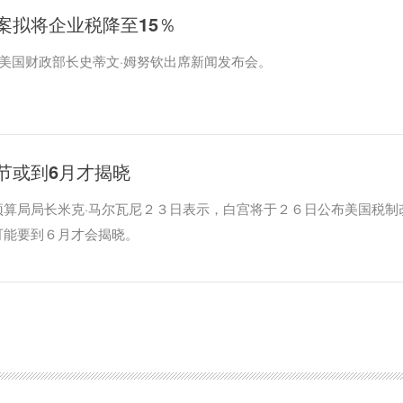
案拟将企业税降至15％
，美国财政部长史蒂文·姆努钦出席新闻发布会。
节或到6月才揭晓
预算局局长米克·马尔瓦尼２３日表示，白宫将于２６日公布美国税制
可能要到６月才会揭晓。