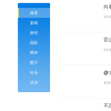
向
推荐
5年
新闻
财经
官
国际
5年
网评
图片
@
社会
法治
寒假
不