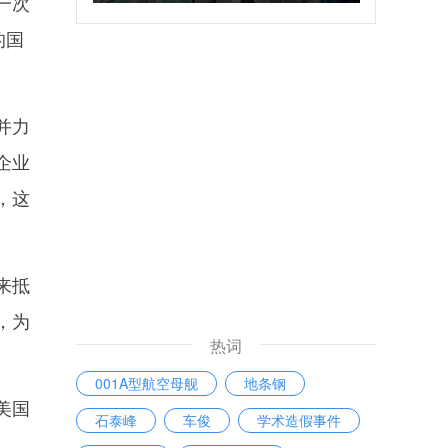
一次
的国
并力
企业
，这
来抵
，为
热词
001A型航空母舰
地条钢
美国
石泰峰
车俊
学术造假事件