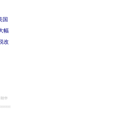
美国
大幅
税改
张朝华