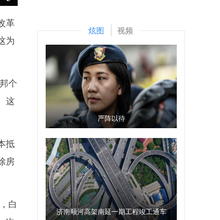
改革
炫图
视频
这为
邦个
。这
严阵以待
本抵
除房
，白
济南顺河高架南延一期工程竣工通车