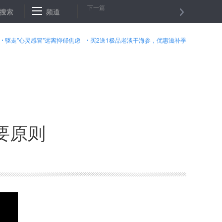
下一篇
峰
搜索
国航将开通北京-阿斯塔纳、北京-苏黎世直飞航线
频道
国家旅游局
驱走"心灵感冒"远离抑郁焦虑
买2送1极品老淡干海参，优惠滋补季
要原则