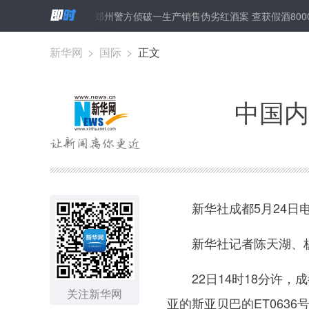
返乡创业
郑州警方侦破一生产销售伪劣红酒案 查获假酒8000余箱
新华网
>
国际
>
正文
中国内
新华社成都5月24日电
新华社记者陈天湖、
22日14时18分许，成
关注新华网
亚的斯亚贝巴的ET063