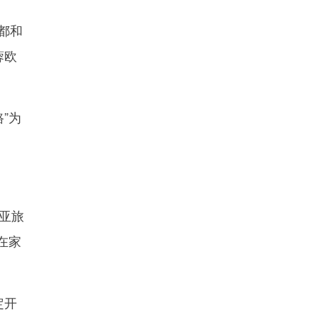
都和
蓉欧
”为
亚旅
在家
定开