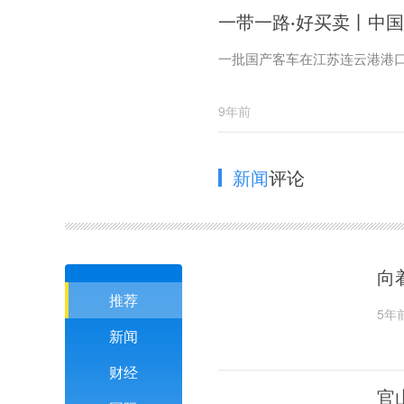
一带一路·好买卖丨中
一批国产客车在江苏连云港港
9年前
新闻
评论
向
推荐
5年
新闻
财经
官