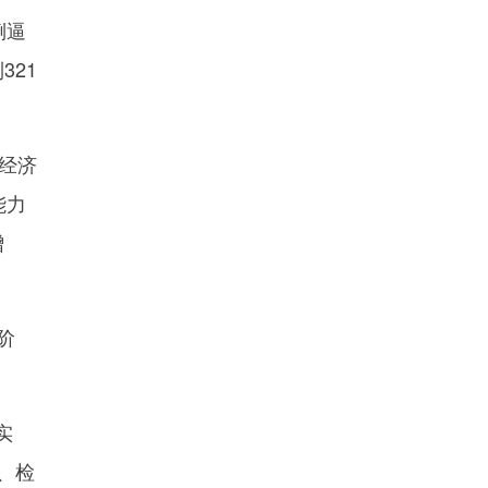
倒逼
321
经济
能力
增
阶
实
、检