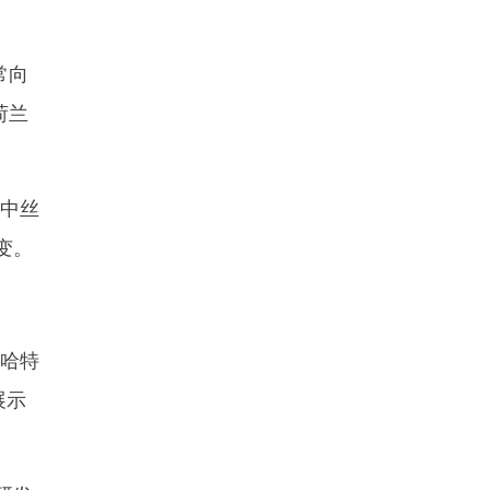
常向
荷兰
中丝
变。
的哈特
展示