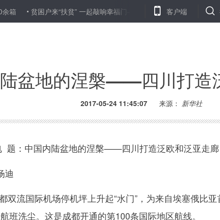
贫困户来“扶贫” 一起敲响幸福门——山东临淄以公益岗位推动贫困户就业
客户端
陆盆地的涅槃——四川打造
2017-05-24 11:45:07
来源：
新华社
 题：中国内陆盆地的涅槃——四川打造泛欧和泛亚走廊
杨迪
都双流国际机场停机坪上升起“水门”，为来自埃塞俄比亚
6号航班洗尘。这是成都开通的第100条国际地区航线。