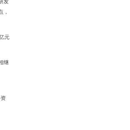
研发
点，
万亿元
相继
外资