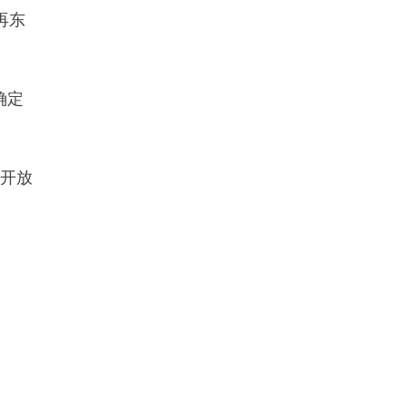
再东
确定
开放