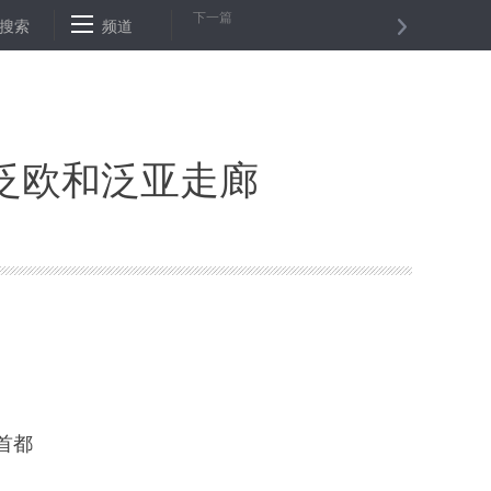
下一篇
“互助”
搜索
河南4类结核病患者门诊看病费用将可报销 最高可报3.5万元
频道
泛欧和泛亚走廊
首都