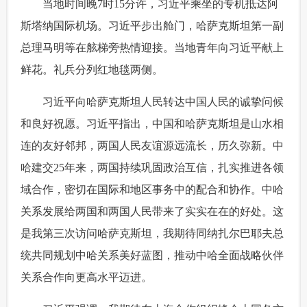
 当地时间晚7时15分许，习近平乘坐的专机抵达阿
富媒体
摄影
新华广播
斯塔纳国际机场。习近平步出舱门，哈萨克斯坦第一副
总理马明等在舷梯旁热情迎接。当地青年向习近平献上
新华电视中文
新华电视英文
返回PC
鲜花。礼兵分列红地毯两侧。
 习近平向哈萨克斯坦人民转达中国人民的诚挚问候
和良好祝愿。习近平指出，中国和哈萨克斯坦是山水相
连的友好邻邦，两国人民友谊源远流长，历久弥新。中
哈建交25年来，两国持续巩固政治互信，扎实推进各领
域合作，密切在国际和地区事务中的配合和协作。中哈
关系发展给两国和两国人民带来了实实在在的好处。这
是我第三次访问哈萨克斯坦，我期待同纳扎尔巴耶夫总
统共同规划中哈关系美好蓝图，推动中哈全面战略伙伴
关系合作向更高水平迈进。