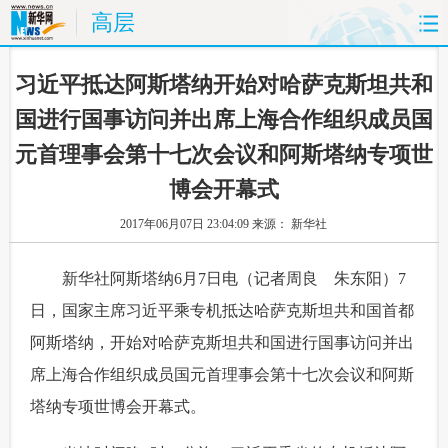
高层
首页
时政
国际
财经
 习近平抵达阿斯塔纳开始对哈萨克斯坦共和
国进行国事访问并出席上海合作组织成员国
娱乐
体育
人事
教育
元首理事会第十七次会议和阿斯塔纳专项世
时尚
思客
地方
法治
博会开幕式
2017年06月07日 23:04:09
来源： 新华社
港澳
台湾
华人
汽车
科技
能源
房产
公司
 新华社阿斯塔纳6月7日电（记者周良 朱东阳）7
日，国家主席习近平乘专机抵达哈萨克斯坦共和国首都
图片
视频
彩票
食品
阿斯塔纳，开始对哈萨克斯坦共和国进行国事访问并出
席上海合作组织成员国元首理事会第十七次会议和阿斯
旅游
健康
信息化
数据
塔纳专项世博会开幕式。
金融
公益
军事
无人机