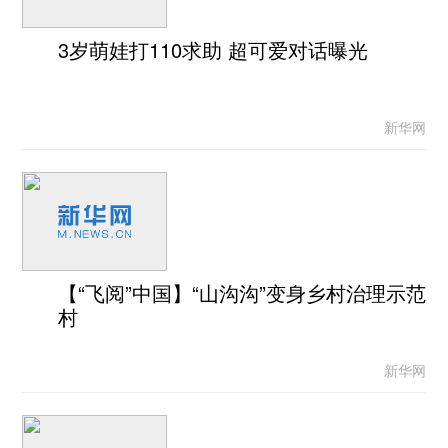
3岁萌娃打110求助 超可爱对话曝光
新华网
【“飞阅”中国】“山沟沟”变身乡村治理示范
村
新华网