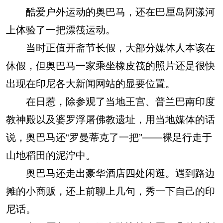
酷爱户外运动的奥巴马，还在巴厘岛阿漾河
上体验了一把漂筏运动。
当时正值开斋节长假，大部分媒体人本该在
休假，但奥巴马一家乘坐橡皮筏的照片还是很快
出现在印尼各大新闻网站的显要位置。
在日惹，除参观了当地王宫、普兰巴南印度
教神殿以及婆罗浮屠佛教遗址，用当地媒体的话
说，奥巴马还“罗曼蒂克了一把”——裸足行走于
山地稻田的泥泞中。
奥巴马还走出豪华酒店四处闲逛。遇到路边
摊的小商贩，还上前聊上几句，秀一下自己的印
尼话。