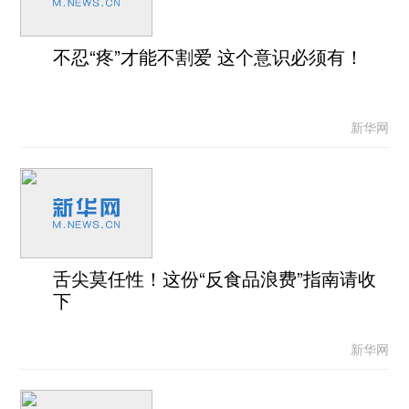
不忍“疼”才能不割爱 这个意识必须有！
新华网
舌尖莫任性！这份“反食品浪费”指南请收
下
新华网