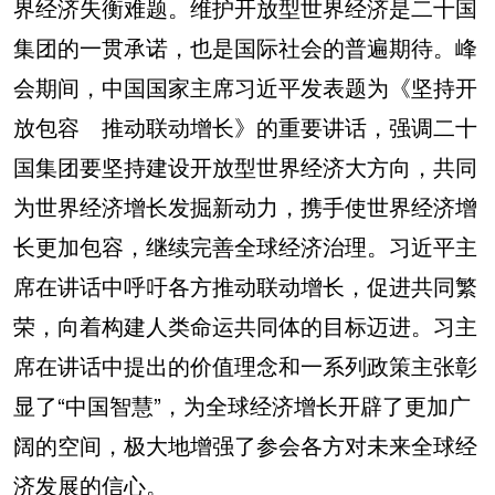
界经济失衡难题。维护开放型世界经济是二十国
集团的一贯承诺，也是国际社会的普遍期待。峰
会期间，中国国家主席习近平发表题为《坚持开
放包容 推动联动增长》的重要讲话，强调二十
国集团要坚持建设开放型世界经济大方向，共同
为世界经济增长发掘新动力，携手使世界经济增
长更加包容，继续完善全球经济治理。习近平主
席在讲话中呼吁各方推动联动增长，促进共同繁
荣，向着构建人类命运共同体的目标迈进。习主
席在讲话中提出的价值理念和一系列政策主张彰
显了“中国智慧”，为全球经济增长开辟了更加广
阔的空间，极大地增强了参会各方对未来全球经
济发展的信心。