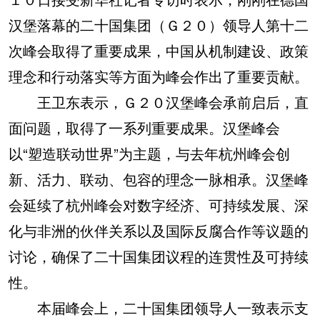
汉堡落幕的二十国集团（Ｇ２０）领导人第十二
次峰会取得了重要成果，中国从机制建设、政策
理念和行动落实等方面为峰会作出了重要贡献。
王卫东表示，Ｇ２０汉堡峰会承前启后，直
面问题，取得了一系列重要成果。汉堡峰会
以“塑造联动世界”为主题，与去年杭州峰会创
新、活力、联动、包容的理念一脉相承。汉堡峰
会延续了杭州峰会对数字经济、可持续发展、深
化与非洲的伙伴关系以及国际反腐合作等议题的
讨论，确保了二十国集团议程的连贯性及可持续
性。
本届峰会上，二十国集团领导人一致表示支