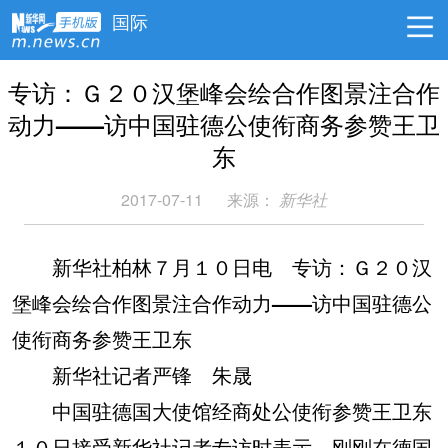
国际
专访：Ｇ２０汉堡峰会绘合作图景注合作
动力——访中国驻德公使衔商务参赞王卫
东
2017-07-11
来源：
新华社
新华社柏林７月１０日电
专访：Ｇ２０汉
堡峰会绘合作图景注合作动力——访中国驻德公
使衔商务参赞王卫东
新华社记者严锋 朱晟
中国驻德国大使馆经商处公使衔参赞王卫东
１０日接受新华社记者专访时表示，刚刚在德国