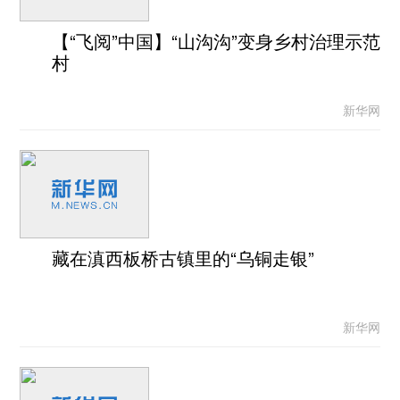
【“飞阅”中国】“山沟沟”变身乡村治理示范
村
新华网
藏在滇西板桥古镇里的“乌铜走银”
新华网