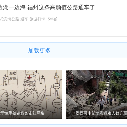
边湖一边海 福州这条高颜值公路通车了
式滨海公路,通车,旅游打卡
5年前
加载更多
大学生手绘请假条走红网络
墨西哥中部地震遇难人数升至