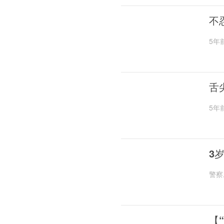
不
5年
舌
5年
3
警察
【