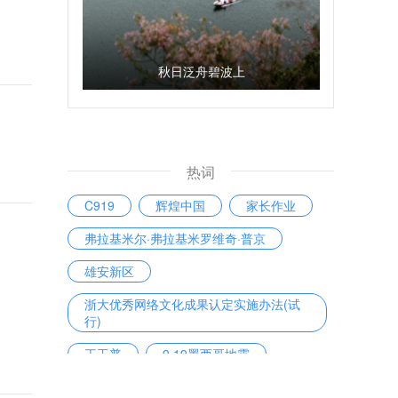
秋日泛舟碧波上
热词
C919
辉煌中国
家长作业
弗拉基米尔·弗拉基米罗维奇·普京
雄安新区
浙大优秀网络文化成果认定实施办法(试
行)
王玉普
9·19墨西哥地震
军自考
胡安·卡洛斯·巴雷拉