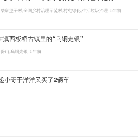
,柴家堡子村,全国乡村治理示范村,村屯绿化,生活垃圾治理
5年前
在滇西板桥古镇里的“乌铜走银”
,保山,乌铜走银
5年前
递小哥于洋洋又买了2辆车