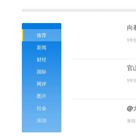
向
推荐
5年
新闻
财经
官
国际
5年
网评
图片
@
社会
法治
寒假