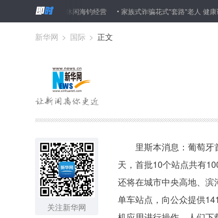
止改造旧船从事休闲海钓经营
家族式诈骗花式"套路"老人 健康讲师
新华网
>
国际
>
正文
里斯本消息：葡萄牙首都
天，首批10个站点共有1
还将在城市中央高地、滨
单车站点，向公众提供14
关注新华网
机应用进行操作，人们下