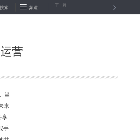
下一篇
批1700名食药安全监察员持证上岗
搜索
频道
赵惠令任中纪委驻财政部纪检组
入运营
。当
未来
共享
能手
的共