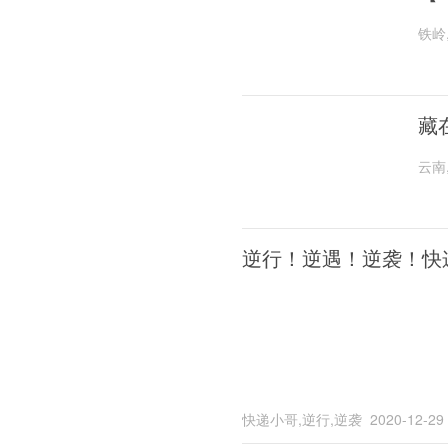
铁岭
藏
云南
逆行！逆遇！逆袭！快
快递小哥,逆行,逆袭
2020-12-29