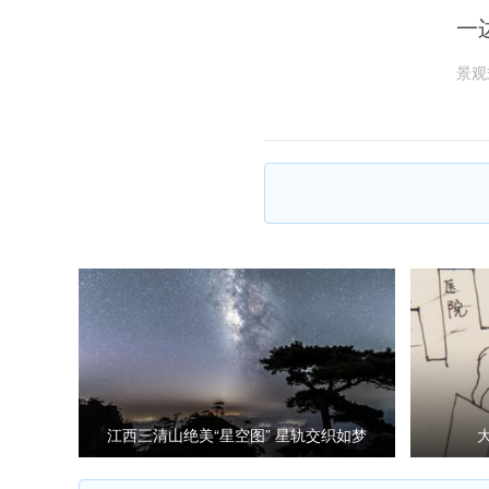
一
景观
江西三清山绝美“星空图” 星轨交织如梦
如幻