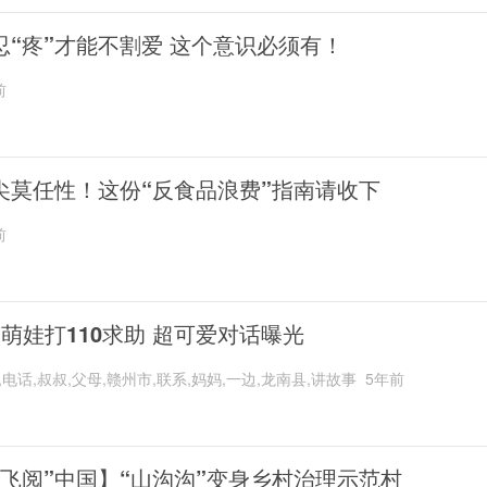
忍“疼”才能不割爱 这个意识必须有！
前
尖莫任性！这份“反食品浪费”指南请收下
前
岁萌娃打110求助 超可爱对话曝光
,电话,叔叔,父母,赣州市,联系,妈妈,一边,龙南县,讲故事
5年前
“飞阅”中国】“山沟沟”变身乡村治理示范村