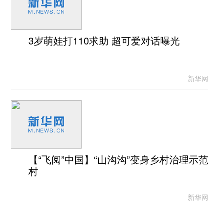
3岁萌娃打110求助 超可爱对话曝光
新华网
【“飞阅”中国】“山沟沟”变身乡村治理示范
村
新华网