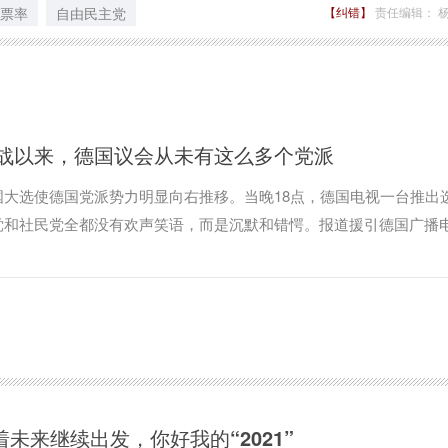
票率
自由民主党
【纠错】
责任编辑： 
战以来，德国议会从未有这么多个党派
大选使德国党派势力明显向右推移。当晚18点，德国电视一台推出
党和社民党全都没有欢声笑语，而是沉默和错愕。报道援引德国广播
5年的难民危机是大选最重要话题，默克尔处理危机的政策给选民情绪
着未来继续出发，你好我的“2021”