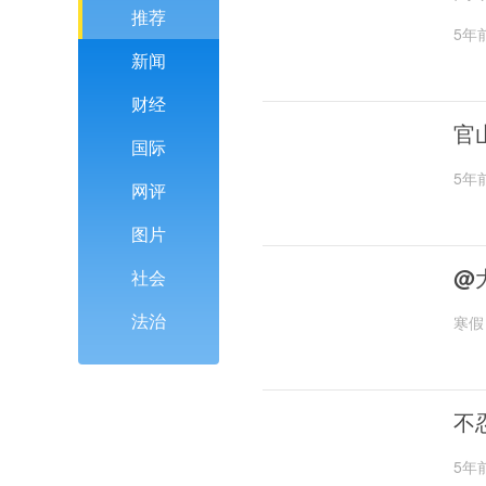
推荐
5年
新闻
财经
官
国际
5年
网评
图片
@
社会
法治
寒假
不
5年