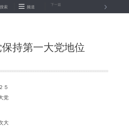
下一篇
是让你惊叹的“科技范儿”
搜索
频道
一周早知道丨“史上最长黄金周”来了
俄
党保持第一大党地位
２５
大党
次大