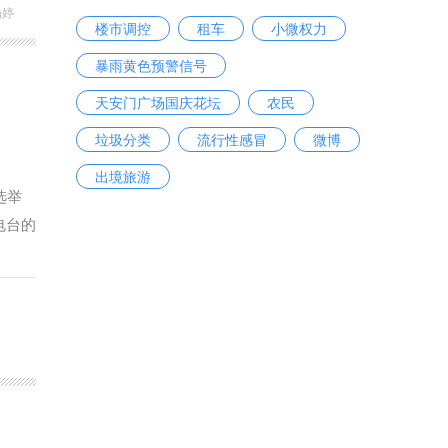
杨婷
楼市调控
租车
小微权力
暴雨黄色预警信号
天安门广场国庆花坛
农民
垃圾分类
流行性感冒
微博
出境旅游
选举
电台的
带来