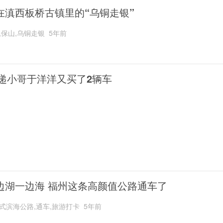
在滇西板桥古镇里的“乌铜走银”
,保山,乌铜走银
5年前
递小哥于洋洋又买了2辆车
边湖一边海 福州这条高颜值公路通车了
式滨海公路,通车,旅游打卡
5年前