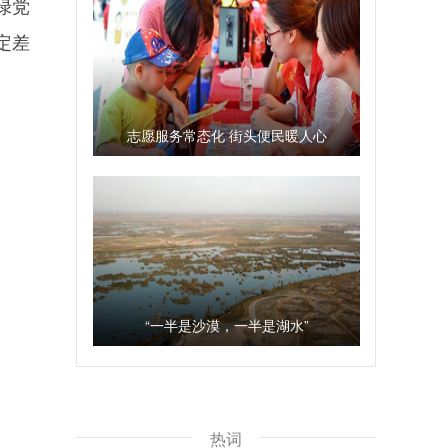
绿党
定差
志愿服务常态化 街头便民暖人心
“一半是沙漠，一半是湖水”
热词