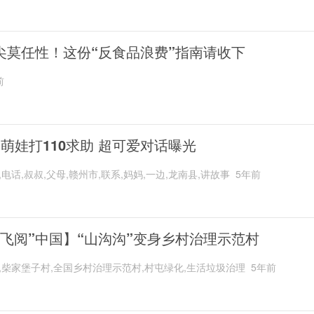
尖莫任性！这份“反食品浪费”指南请收下
前
岁萌娃打110求助 超可爱对话曝光
,电话,叔叔,父母,赣州市,联系,妈妈,一边,龙南县,讲故事
5年前
“飞阅”中国】“山沟沟”变身乡村治理示范村
,柴家堡子村,全国乡村治理示范村,村屯绿化,生活垃圾治理
5年前