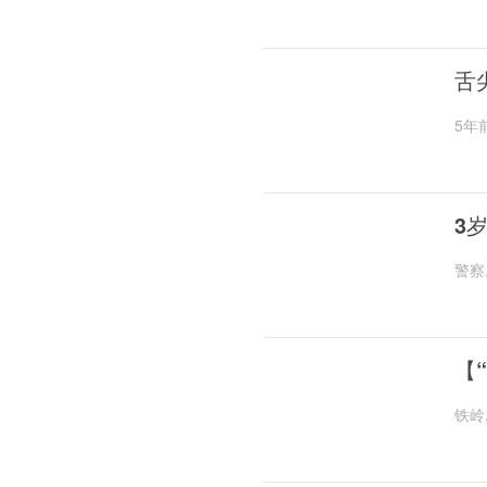
舌
5年
3
警察
【
铁岭