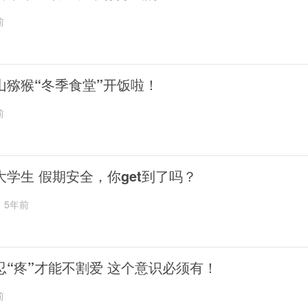
前
山猕猴“冬季食堂”开饭啦！
前
大学生 假期安全，你get到了吗？
5年前
忍“疼”才能不割爱 这个意识必须有！
前