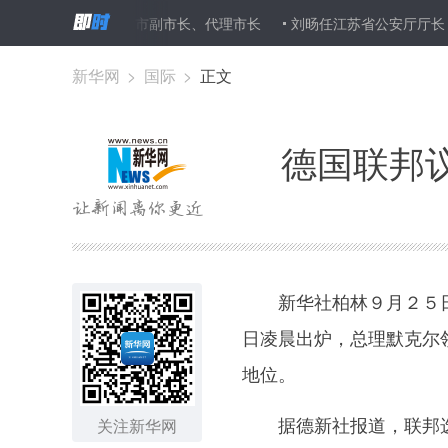
任山西省大同市副市长、代理市长
刘旸任江苏省公安厅厅长 陆永泉
新华网
>
国际
>
正文
德国联邦
新华社柏林９月２５日
日凌晨出炉，总理默克尔
地位。
据德新社报道，联邦选
关注新华网