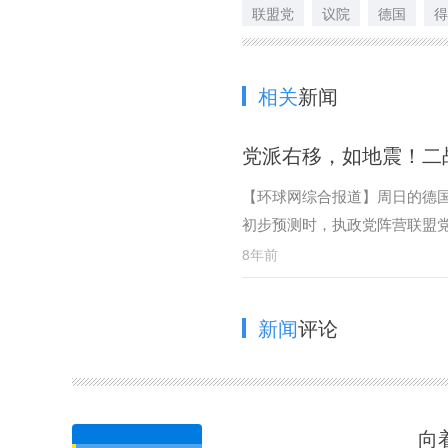
联盟党
议院
德国
得
相关
新闻
党派右移，如地震！二
【环球网综合报道】周日的德国
初步预测时，执政党阵营联盟
报道称，专家分析显示，201
8年前
了很大变化。
新闻
评论
向