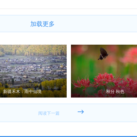
加载更多
新疆禾木：雨中仙境
秋分·秋色