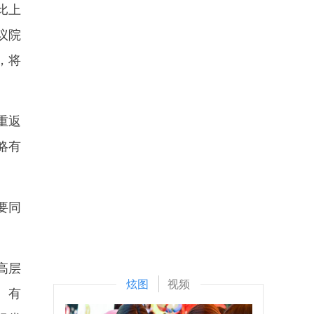
比上
议院
，将
重返
略有
要同
高层
炫图
视频
。有