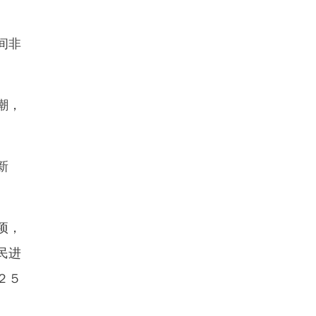
间非
潮，
。
新
项，
民进
２５