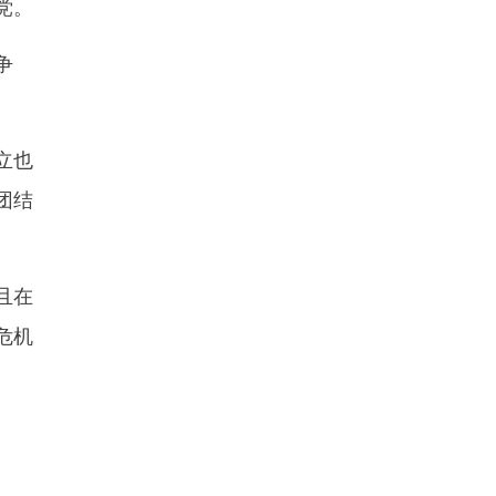
党。
争
立也
团结
且在
危机