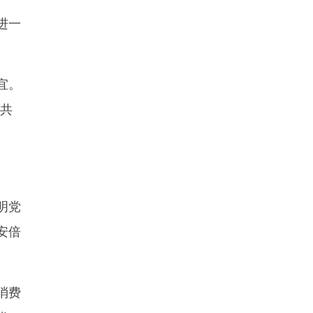
进一
宜。
党共
明党
安倍
消费