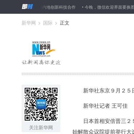
 推动香港与内地创新科技合作
今晚，微信欢迎界面要换图了！为啥
新华网
>
国际
>
正文
新华社东京９月２５日
新华社记者 王可佳
日本首相安倍晋三２５
关注新华网
始解散众议院提前举行大