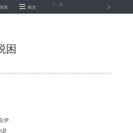
下一篇
—中央以专门文件聚焦企业家精神传递六大看点
搜索
频道
中银香港发行纪念钞
脱困
会伊
他是