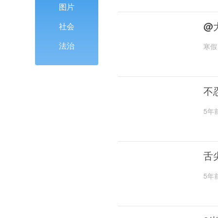
图片
@
社会
法治
寒假
不
5年
舌
5年