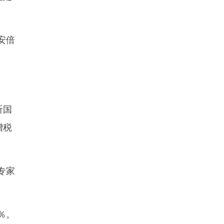
安倍
听国
增税
专家
％。