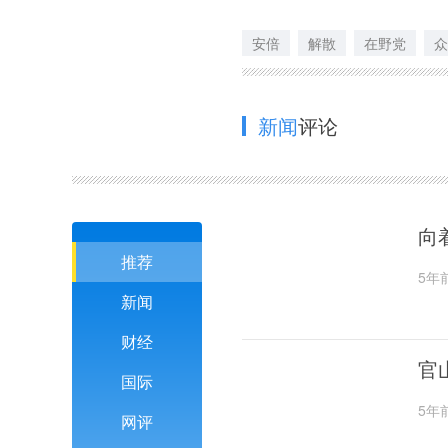
安倍
解散
在野党
众
新闻
评论
向
推荐
5年
新闻
财经
官
国际
5年
网评