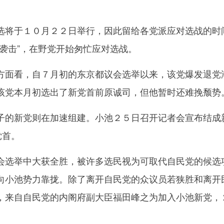
将于１０月２２日举行，因此留给各党派应对选战的时
袭击”，在野党开始匆忙应对选战。
面看，自７月初的东京都议会选举以来，该党爆发退党
该党本月初选出了新党首前原诚司，但他暂时还难挽颓势
的新党则在加速组建。小池２５日召开记者会宣布结成
党首。
选举中大获全胜，被许多选民视为可取代自民党的候选
向小池势力靠拢。除了离开自民党的众议员若狭胜和离开
，来自自民党的内阁府副大臣福田峰之为加入小池新党，