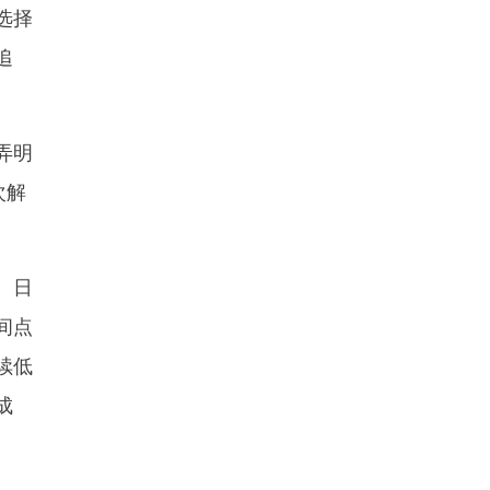
选择
追
弄明
次解
。日
间点
续低
成