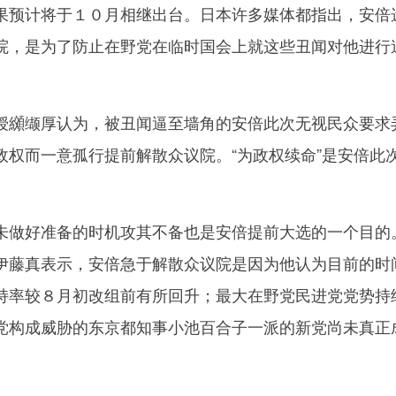
果预计将于１０月相继出台。日本许多媒体都指出，安倍
院，是为了防止在野党在临时国会上就这些丑闻对他进行
纐缬厚认为，被丑闻逼至墙角的安倍此次无视民众要求
政权而一意孤行提前解散众议院。“为政权续命”是安倍此
做好准备的时机攻其不备也是安倍提前大选的一个目的
伊藤真表示，安倍急于解散众议院是因为他认为目前的时
持率较８月初改组前有所回升；最大在野党民进党党势持
党构成威胁的东京都知事小池百合子一派的新党尚未真正