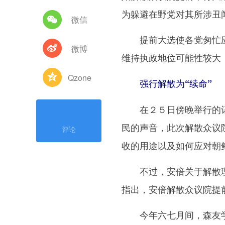
为躲避在野党对其所涉丑闻
微信
提前大选使各党匆忙应
微博
维持执政地位可能性较大
Qzone
强行解散为“续命”
在２５日傍晚举行的记者
民的声音，此次解散众议
评论
收的用途以及如何应对朝
不过，安倍关于解散理
指出，安倍解散众议院提
今年六七月间，森友学