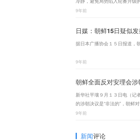
冷静，避免局势陷入轮番升级
9年前
日媒：朝鲜15日疑似发
据日本广播协会１５日报道，
9年前
朝鲜全面反对安理会涉
新华社平壤９月１３日电（记
的涉朝决议是“非法的”，朝鲜
9年前
新闻
评论