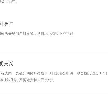
的恶性循环。
射导弹
朝鲜当天疑似发射导弹，从日本北海道上空飞过。
朝决议
者程大雨 吴强）朝鲜外务省１３日发表公报说，联合国安理会１１
对该决议予以“严厉谴责和全面反对”。