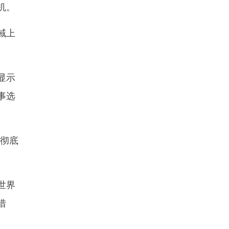
机。
域上
显示
事选
彻底
世界
措