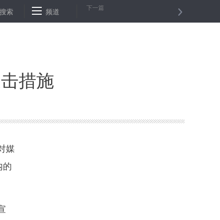
下一篇
“云雀”无人机坠毁
搜索
频道
纽约股市三大股指２５日下跌
联合国秘书长对
反击措施
对媒
内的
宣