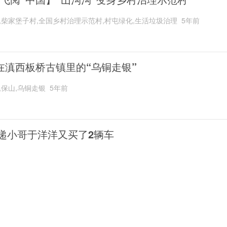
,柴家堡子村,全国乡村治理示范村,村屯绿化,生活垃圾治理
5年前
在滇西板桥古镇里的“乌铜走银”
,保山,乌铜走银
5年前
递小哥于洋洋又买了2辆车