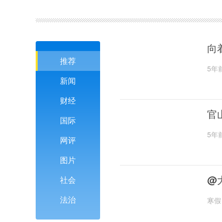
向
推荐
5年
新闻
财经
官
国际
5年
网评
图片
@
社会
法治
寒假