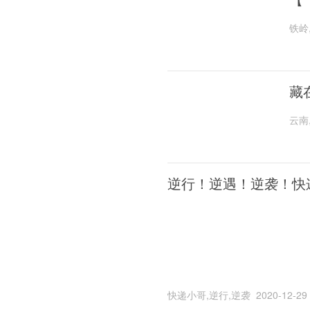
铁岭
藏
云南
逆行！逆遇！逆袭！快
快递小哥,逆行,逆袭
2020-12-29