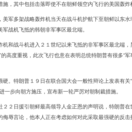
措施，其中包括击落即使不在朝鲜领空内飞行的美国轰炸
美军多架战略轰炸机当天在战斗机护航下至朝鲜以东水
美军战机飞抵的韩朝非军事区最北端。
机和战斗机进入２１世纪以来飞抵的非军事区最北端，
”的高度重视，此次飞行也意在表明总统特朗普有很多“军
。特朗普１９日在联合国大会一般性辩论上发表有关“
日进一步向朝方施压，宣布新一轮严厉对朝制裁措施。
２２日援引朝鲜最高领导人金正恩的声明说，特朗普在
的侮辱言论，他本人正在考虑如何对此采取最强硬的反击