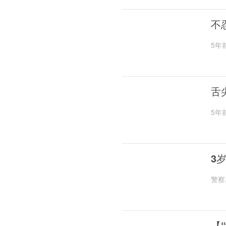
不
5年
舌
5年
3
警察
【