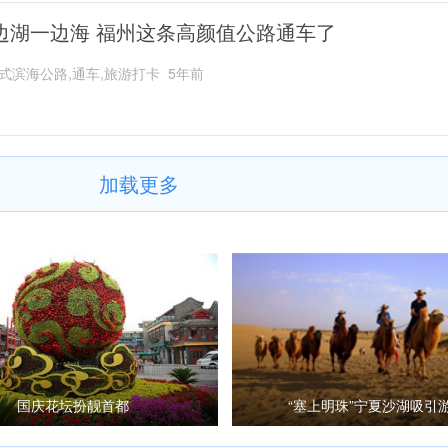
边湖一边海 福州这条高颜值公路通车了
式滨海公路,通车,旅游打卡
5年前
加载更多
国庆花坛扮靓首都
“塞上明珠”宁夏沙湖吸引