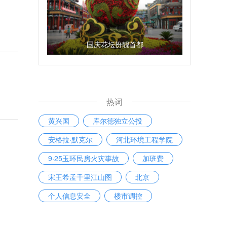
国庆花坛扮靓首都
热词
黄兴国
库尔德独立公投
安格拉·默克尔
河北环境工程学院
9·25玉环民房火灾事故
加班费
宋王希孟千里江山图
北京
个人信息安全
楼市调控