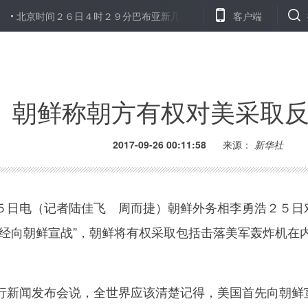
时间２６日４时２９分巴布亚新几内亚塔龙发生６级地震
客户端
以色列两架
朝鲜称朝方有权对美采取
2017-09-26 00:11:58
来源：
新华社
日电（记者陆佳飞 周而捷）朝鲜外务相李勇浩２５日
已经向朝鲜宣战”，朝鲜将有权采取包括击落美军轰炸机在
新闻发布会说，全世界应该清楚记得，美国首先向朝鲜