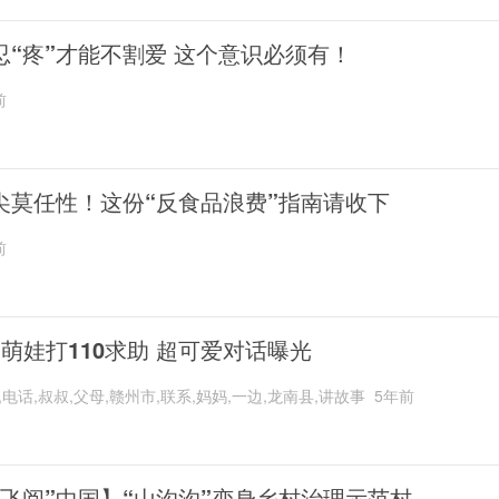
忍“疼”才能不割爱 这个意识必须有！
前
尖莫任性！这份“反食品浪费”指南请收下
前
岁萌娃打110求助 超可爱对话曝光
,电话,叔叔,父母,赣州市,联系,妈妈,一边,龙南县,讲故事
5年前
“飞阅”中国】“山沟沟”变身乡村治理示范村