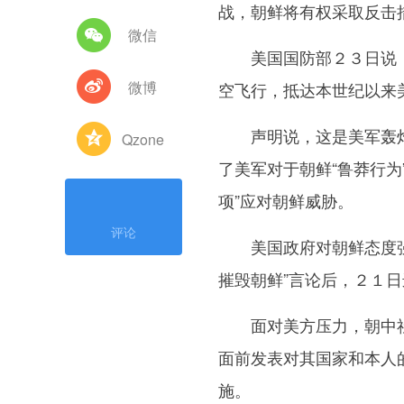
战，朝鲜将有权采取反击
微信
美国国防部２３日说，
微博
空飞行，抵达本世纪以来
声明说，这是美军轰炸
Qzone
了美军对于朝鲜“鲁莽行为
项”应对朝鲜威胁。
评论
美国政府对朝鲜态度强硬
摧毁朝鲜”言论后，２１
面对美方压力，朝中社
面前发表对其国家和本人
施。