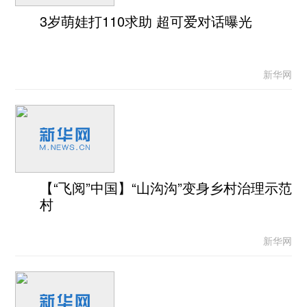
3岁萌娃打110求助 超可爱对话曝光
新华网
【“飞阅”中国】“山沟沟”变身乡村治理示范
村
新华网