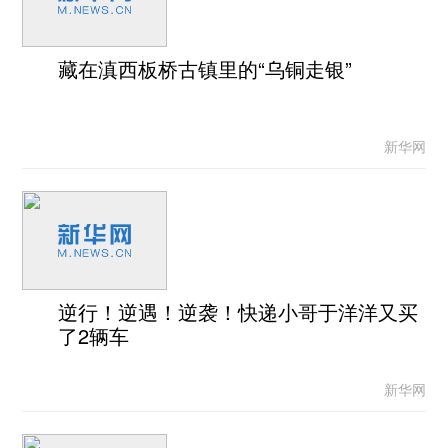
藏在滇西板桥古镇里的“乌铜走银”
新华网
逆行！逆遇！逆袭！快递小哥于洋洋又买
了2辆车
新华网