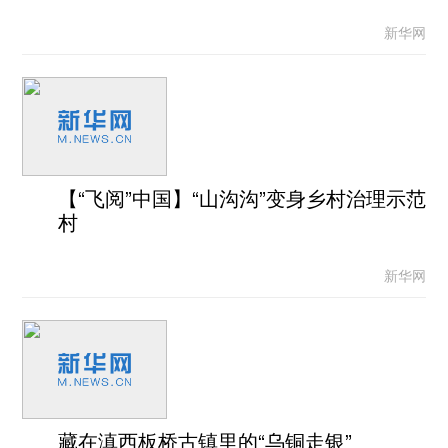
新华网
【“飞阅”中国】“山沟沟”变身乡村治理示范
村
新华网
藏在滇西板桥古镇里的“乌铜走银”