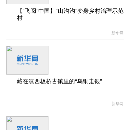
【“飞阅”中国】“山沟沟”变身乡村治理示范
村
新华网
藏在滇西板桥古镇里的“乌铜走银”
新华网