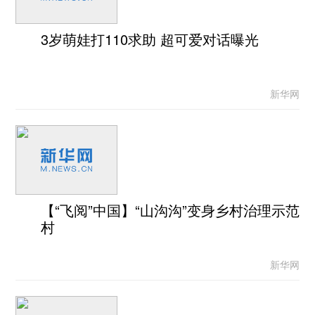
3岁萌娃打110求助 超可爱对话曝光
新华网
【“飞阅”中国】“山沟沟”变身乡村治理示范
村
新华网