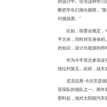
的设计中。但当这种学习
断把学生们推向极限，”
叫挑战赛。”
比如，组委会规定，今
平方米，同时对车身体积
的知识，设计出能源利用
作为今年首次参加这项赛
绩位列第五。此前，战车
尼克拉斯·卡尔茨是德国
亚琛队的领队之一。两年
那时起，他对太阳能汽车