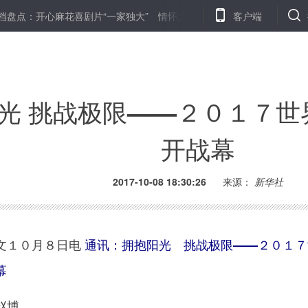
心麻花喜剧片“一家独大” 情怀之作口碑票房难两全
客户端
西安：多项优惠
光 挑战极限——２０１７世
开战幕
2017-10-08 18:30:26
来源：
新华社
１０月８日电
通讯：拥抱阳光 挑战极限——２０１７
幕
赵博