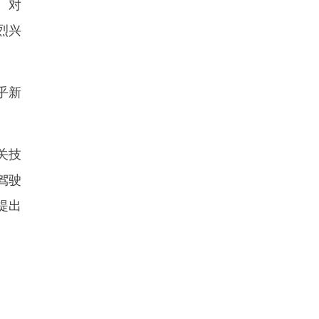
。对
烈兴
乎新
关技
驾驶
提出