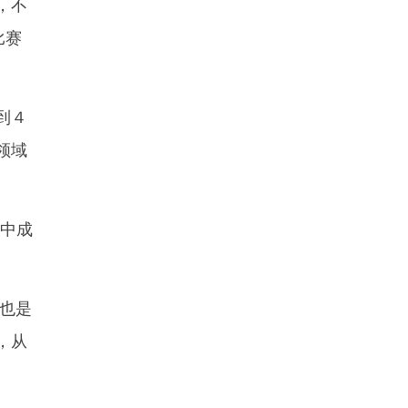
，不
比赛
到４
领域
赛中成
也是
，从