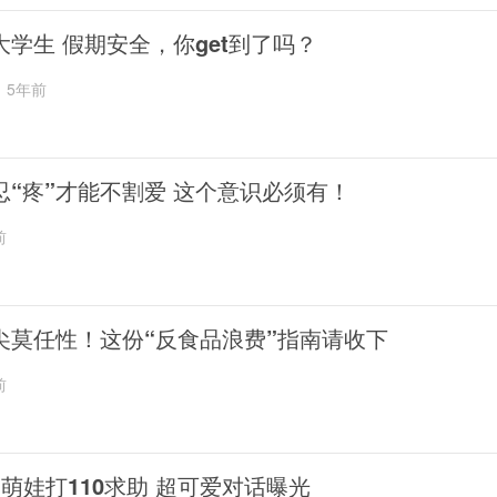
大学生 假期安全，你get到了吗？
5年前
忍“疼”才能不割爱 这个意识必须有！
前
尖莫任性！这份“反食品浪费”指南请收下
前
岁萌娃打110求助 超可爱对话曝光