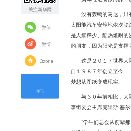
关注新华网
没有轰鸣的马达，只有
太阳能汽车安静地依次驶
微信
是人烟稀少、酷热难耐的
微博
的朋友，因为阳光是支撑
这是２０１７世界太阳
Qzone
自１９８７年创立至今，
梦想从图纸变成现实。
评论
与３０年前相比，太阳
事组委会主席克里斯·塞
“学生们总会从前辈那里