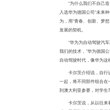
“为什么我们不自己造一
入选华为德国公司“未来
为，用“青春、创新、梦
发展的契机。
“华为为自动驾驶汽车建
我们的技术，”华为德国
自动驾驶时代，像华为这
卡尔茨介绍说，自行设
一起，将不同部件组合在
到澳大利亚参赛，对学生
卡尔茨说，从以往来看