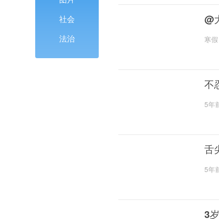
@
社会
法治
寒假
不
5年
舌
5年
3