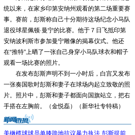
统以来，在家乡印第安纳州观看的第二场重要赛
事。赛前，彭斯称自己十分期待这场纪念小马队
退役球星佩顿·曼宁的比赛。他于７日飞抵印第
安纳波利斯市参加曼宁雕像的揭幕仪式。他还
在“推特”上晒了一张自己身穿小马队球衣和帽子
观看一场比赛的照片。
在发布彭斯声明不到一小时后，白宫又发布
一张奏国歌时彭斯和妻子在球场内起立致敬的照
片。照片中，彭斯和妻子都面向国旗站立，把右
手搭在左胸前。（金悦磊）（新华社专特稿）
美橄榄球球员单膝跪地抗议暴力执法 彭斯提前