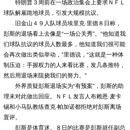
特朗普３周前在一场政治集会上要求ＮＦＬ
球队解雇跪地球员，引发大规模抗议。
旧金山４９人队球员埃里克·里德８日称，
彭斯的退场看上去像是“一场公关秀”。“他知道我
们球队抗议的球员人数最多，他知道我们很可能
会再次做出类似举动，”里德说，“这就是一种体
制压迫：手握权力的人来看比赛，发几条推特，
然后用退场来阻挠我们的努力。”
外界质疑彭斯退场实为“有预案”，彭斯的助
理未对此做出回应。ＮＦＬ发言人布赖恩·麦卡
锡和小马队教练查克·帕加诺都拒绝对彭斯离场
置评。
彭斯是体育迷。８日的比赛是彭斯就任副总