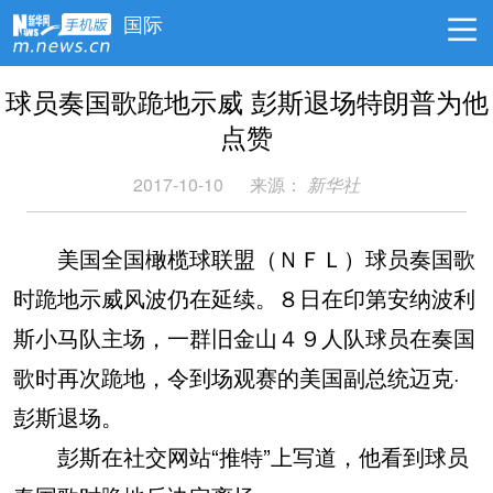
国际
球员奏国歌跪地示威 彭斯退场特朗普为他
点赞
2017-10-10
来源：
新华社
美国全国橄榄球联盟（ＮＦＬ）球员奏国歌
时跪地示威风波仍在延续。８日在印第安纳波利
斯小马队主场，一群旧金山４９人队球员在奏国
歌时再次跪地，令到场观赛的美国副总统迈克·
彭斯退场。
彭斯在社交网站“推特”上写道，他看到球员