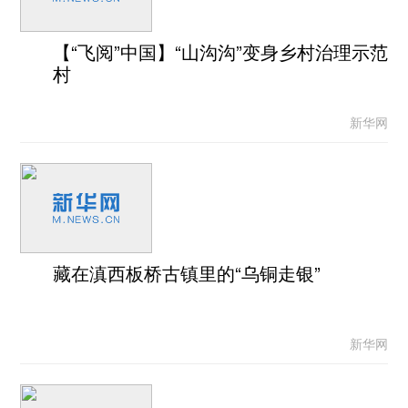
【“飞阅”中国】“山沟沟”变身乡村治理示范
村
新华网
藏在滇西板桥古镇里的“乌铜走银”
新华网