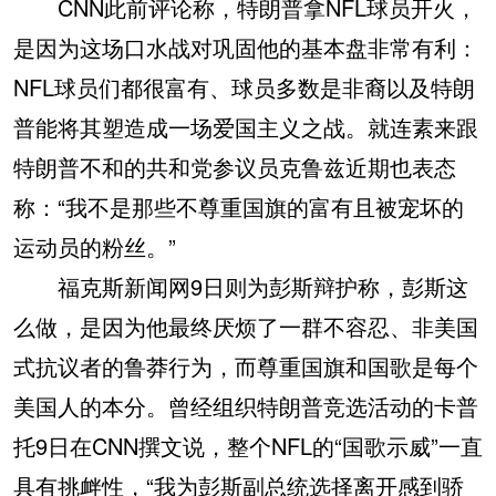
CNN此前评论称，特朗普拿NFL球员开火，
是因为这场口水战对巩固他的基本盘非常有利：
NFL球员们都很富有、球员多数是非裔以及特朗
普能将其塑造成一场爱国主义之战。就连素来跟
特朗普不和的共和党参议员克鲁兹近期也表态
称：“我不是那些不尊重国旗的富有且被宠坏的
运动员的粉丝。”
福克斯新闻网9日则为彭斯辩护称，彭斯这
么做，是因为他最终厌烦了一群不容忍、非美国
式抗议者的鲁莽行为，而尊重国旗和国歌是每个
美国人的本分。曾经组织特朗普竞选活动的卡普
托9日在CNN撰文说，整个NFL的“国歌示威”一直
具有挑衅性，“我为彭斯副总统选择离开感到骄