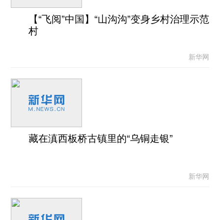
【“飞阅”中国】“山沟沟”变身乡村治理示范
村
新华网
藏在滇西板桥古镇里的“乌铜走银”
新华网