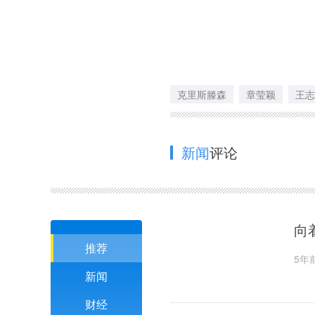
克里斯滕森
章莹颖
王志
新闻
评论
向
推荐
5年
新闻
财经