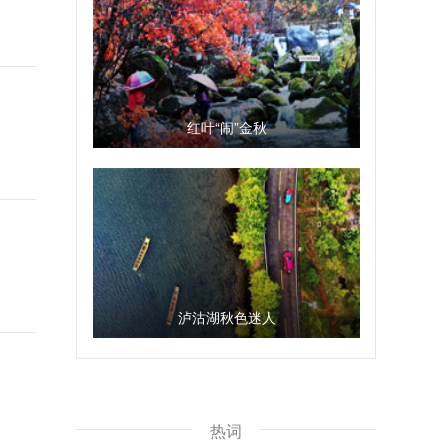
红叶“闹”金秋
泸沽湖秋色迷人
热词