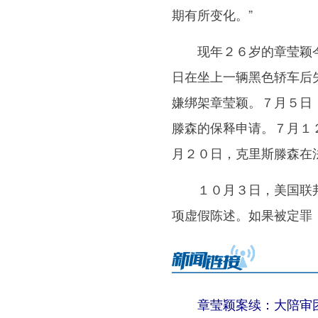
期有所变化。”
现年２６岁的章莹颖今
日在坐上一辆黑色轿车后
嫌绑架章莹颖。７月５日
滕森的保释申请。７月１
月２０日，克里斯滕森在
１０月３日，美国联邦
项虚假陈述。如果被定罪
章莹颖案续：大陪审团