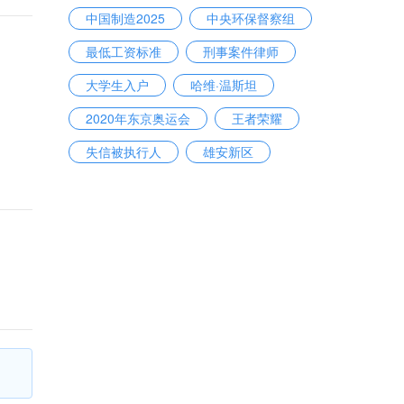
中国制造2025
中央环保督察组
最低工资标准
刑事案件律师
大学生入户
哈维·温斯坦
2020年东京奥运会
王者荣耀
失信被执行人
雄安新区