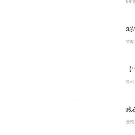
5年
3
警察
【
铁岭
藏
云南