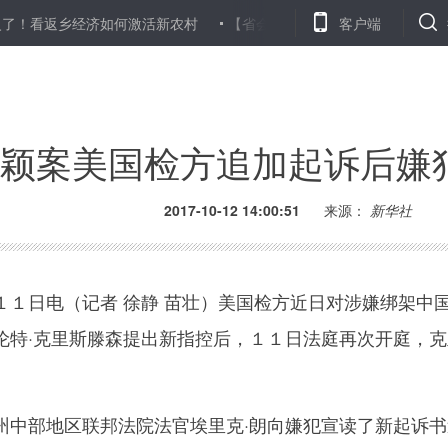
返乡经济如何激活新农村
【省会观察】昆明，前路已明
客户端
武汉:大
颖案美国检方追加起诉后嫌
2017-10-12 14:00:51
来源：
新华社
日电（记者 徐静 苗壮）美国检方近日对涉嫌绑架中
伦特·克里斯滕森提出新指控后，１１日法庭再次开庭，克
部地区联邦法院法官埃里克·朗向嫌犯宣读了新起诉书