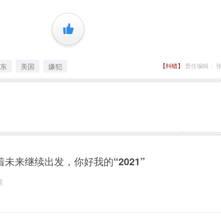
+1
东
美国
嫌犯
【纠错】
责任编辑： 
着未来继续出发，你好我的“2021”
前