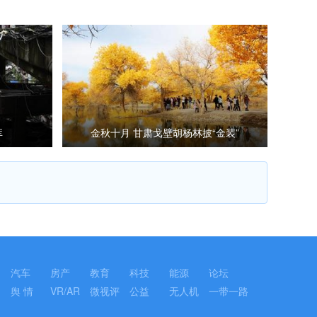
库
金秋十月 甘肃戈壁胡杨林披“金装”
汽车
房产
教育
科技
能源
论坛
舆 情
VR/AR
微视评
公益
无人机
一带一路