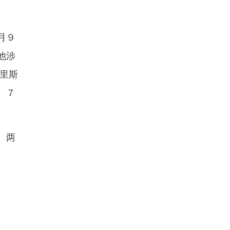
月９
他涉
里斯
。７
、两