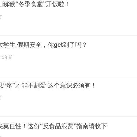
山猕猴“冬季食堂”开饭啦！
前
大学生 假期安全，你get到了吗？
5年前
忍“疼”才能不割爱 这个意识必须有！
前
尖莫任性！这份“反食品浪费”指南请收下