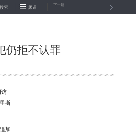
下一篇
学毕业生购房可打八折 本科年薪最低5万
搜索
频道
特朗普再次威胁终止北美自贸
犯仍拒不认罪
国访
里斯
追加