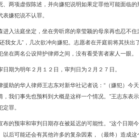
死、两项虚假陈述，并向嫌犯说明如果定罪他可能面临的
代表嫌犯说不认罪。
进入法庭坐定，坐在旁听席的章莹颖的母亲再也忍不住
“还我女儿”，几次欲冲向嫌犯。志愿者在开庭前将其扶出
犯坐在两名公设辩护律师之间，没有看受害者家人一眼。
日期为明年２月１２日，审判日为２月２７日。
助的华人律师王志东对新华社记者说：“（嫌犯）今天
情，我们事先也预料到大概是这样一个情况。”王志东表
犯定罪。
的预审和审判日期存在被延迟的可能性。“这个日期今
。以后可能还会有其他许多的复杂因素，（最终）造成这