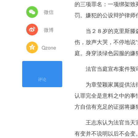
的三项罪名：一项绑架致
微信
罚。嫌犯的公设辩护律师
微博
当２８岁的克里斯滕森
伤，放声大哭，不停地说
Qzone
庭。身穿淡绿色囚服的嫌
法官当庭宣布案件预审
评论
为章莹颖家属提供法律援
认罪完全是意料之中的事
方自信有充足的证据将嫌
王志东认为法官当天宣布
有变并不说明以后不会变