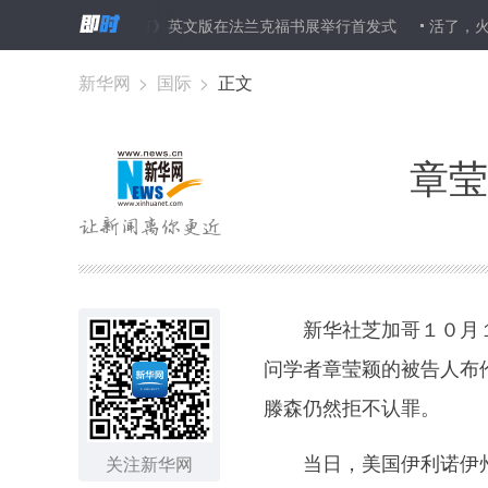
平凹小说《带灯》英文版在法兰克福书展举行首发式
活了，火了！看
新华网
>
国际
>
正文
章莹
新华社芝加哥１０月１１
问学者章莹颖的被告人布
滕森仍然拒不认罪。
当日，美国伊利诺伊州中
关注新华网