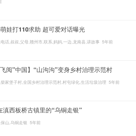
前
岁萌娃打110求助 超可爱对话曝光
,电话,叔叔,父母,赣州市,联系,妈妈,一边,龙南县,讲故事
5年前
“飞阅”中国】“山沟沟”变身乡村治理示范村
,柴家堡子村,全国乡村治理示范村,村屯绿化,生活垃圾治理
5年前
在滇西板桥古镇里的“乌铜走银”
,保山,乌铜走银
5年前