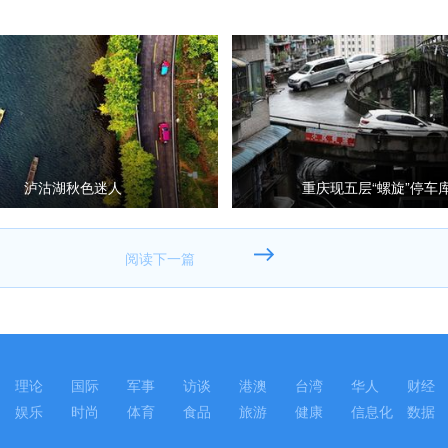
泸沽湖秋色迷人
重庆现五层“螺旋”停车
理论
国际
军事
访谈
港澳
台湾
华人
财经
娱乐
时尚
体育
食品
旅游
健康
信息化
数据