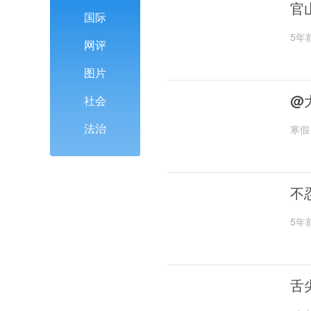
官
国际
5年
网评
图片
@
社会
法治
寒假
不
5年
舌