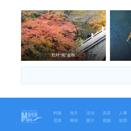
红叶“闹”金秋
时政
地方
法治
高层
人事
思客
网评
图片
视频
彩票