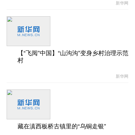
新华网
【“飞阅”中国】“山沟沟”变身乡村治理示范
村
新华网
藏在滇西板桥古镇里的“乌铜走银”