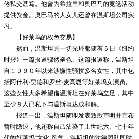
佬私交甚笃。他曾为希拉里和奥巴马的竞选活动
提供资金。奥巴马的大女儿还曾在温斯坦公司实
习。
【好莱坞的权色交易】
然而，温斯坦的一切光环都随着５日《纽约
时报》一篇报道骤然褪色。这篇报道称，温斯坦
自１９９０年以来涉嫌性骚扰多名女性，其中包
括阿什利·贾德和罗丝·麦高恩等好莱坞女演员。
这些女性大多希望借温斯坦在好莱坞立足，其中
至少８人已私下与温斯坦达成和解。
报道一出，温斯坦随即发表致歉声明并宣布
暂时隐退，他还称自己沾染了上世纪六、七十年
代的好莱坞“文化”风气。温斯坦的法律团队同时