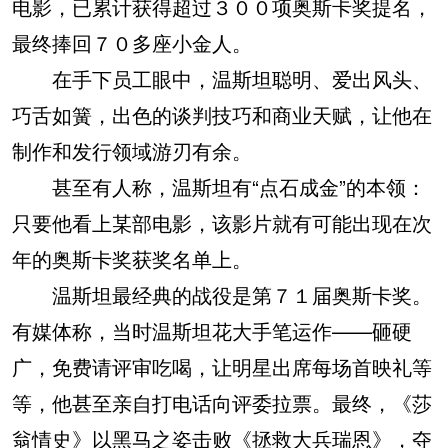
电影，已累计获得超过３００项奥斯卡奖提名，
最终捧回７０多座小金人。
在手下员工眼中，温斯坦聪明、爱出风头、
巧舌如簧，出色的谈判技巧和商业天赋，让他在
制作和发行领域游刃有余。
甚至有人称，温斯坦有“点石成金”的本领：
只要他看上某部电影，该影片就有可能出现在次
年的奥斯卡奖获奖名单上。
温斯坦最经典的战役是第７１届奥斯卡奖。
有媒体称，当时温斯坦花大手笔运作——砸硬
广，免费请评审吃喝，让明星出席每场首映礼等
等，他甚至亲自打电话向评委拉票。最终，《莎
翁情史》以黑马之姿击败《拯救大兵瑞恩》，夺