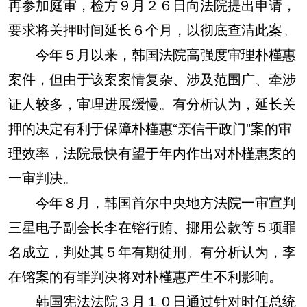
再参加庭审，检方９月２６日向法院提出申请，
要求将关押时间延长６个月，以彻底查清此案。
今年５月以来，韩国法院高强度审理朴槿惠
案件，但由于该案案情复杂、涉及范围广、牵涉
证人较多，审理进展缓慢。有分析认为，延长关
押的决定有利于保障朴槿惠“亲信干政门”案的审
理效率，法院最快有望于年内作出对朴槿惠案的
一审判决。
今年８月，韩国首尔中央地方法院一审宣判
三星电子副会长李在镕行贿、挪用公款等５项罪
名成立，判处其５年有期徒刑。有分析认为，李
在镕案的有罪判决将对朴槿惠产生不利影响。
韩国宪法法院３月１０日通过针对时任总统