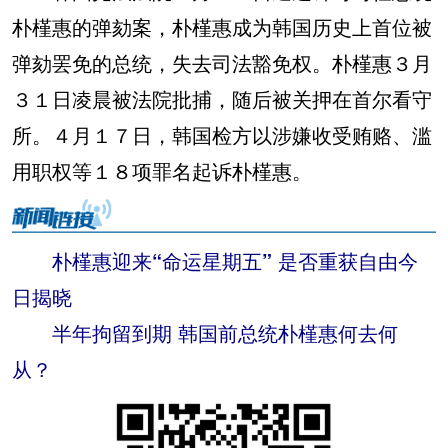
朴槿惠的弹劾案，朴槿惠成为韩国历史上首位被
弹劾罢免的总统，失去司法豁免权。朴槿惠３月
３１日凌晨被法院批捕，随后被关押在首尔看守
所。４月１７日，韩国检方以涉嫌收受贿赂、滥
用职权等１８项罪名起诉朴槿惠。
朴槿惠迎来“命运星期五” 是否重获自由今
日揭晓
半年拘留到期 韩国前总统朴槿惠何去何
从？