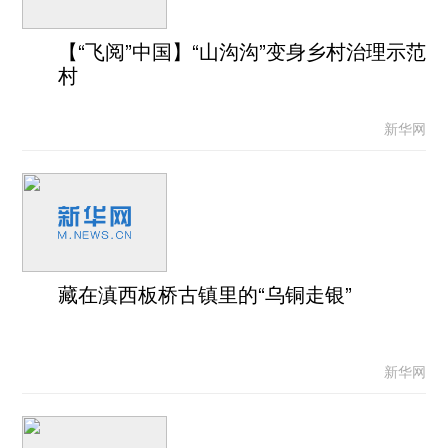
【“飞阅”中国】“山沟沟”变身乡村治理示范
村
新华网
藏在滇西板桥古镇里的“乌铜走银”
新华网