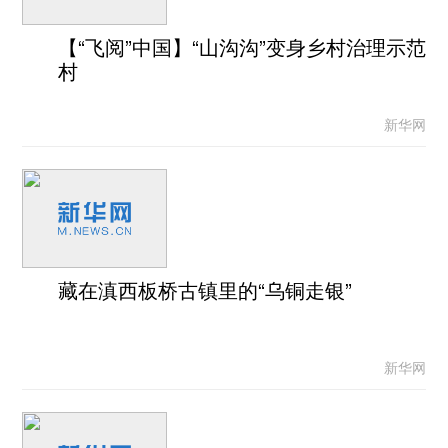
【“飞阅”中国】“山沟沟”变身乡村治理示范
村
新华网
藏在滇西板桥古镇里的“乌铜走银”
新华网