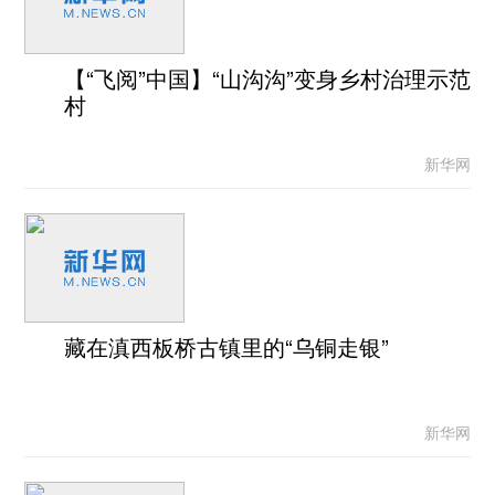
【“飞阅”中国】“山沟沟”变身乡村治理示范
村
新华网
藏在滇西板桥古镇里的“乌铜走银”
新华网