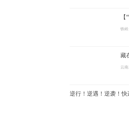
【
铁岭
藏
云南
逆行！逆遇！逆袭！快