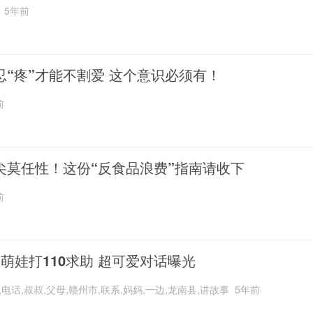
5年前
忍“疼”才能不割爱 这个意识必须有！
前
尖莫任性！这份“反食品浪费”指南请收下
前
岁萌娃打110求助 超可爱对话曝光
,电话,叔叔,父母,赣州市,联系,妈妈,一边,龙南县,讲故事
5年前