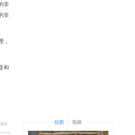
的非
的非
理，
亚和
炫图
视频
张樵苏