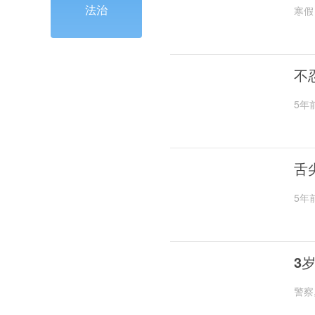
法治
寒假
不
5年
舌
5年
3
警察