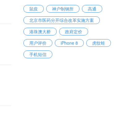
鼠疫
神户制钢所
高通
北京市医药分开综合改革实施方案
港珠澳大桥
政府定价
用户评价
iPhone 8
虎纹蛙
手机短信