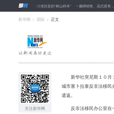
连绵不绝
民企精准扶贫的“树山样本”
捆绑销售、花式搭售，记者亲
新华网
>
国际
>
正文
新华社突尼斯１０月１
城市塞卜拉泰反非法移民
遣返。
反非法移民办公室在一
关注新华网