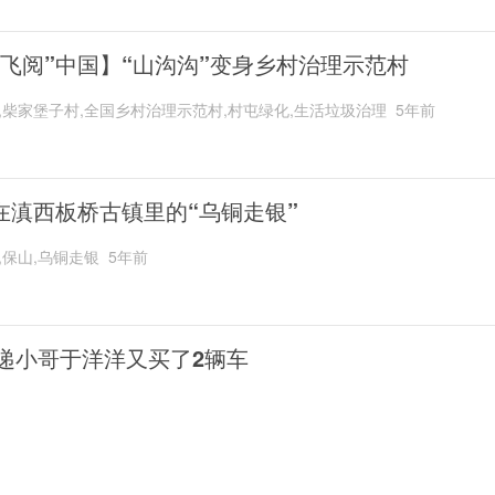
“飞阅”中国】“山沟沟”变身乡村治理示范村
,柴家堡子村,全国乡村治理示范村,村屯绿化,生活垃圾治理
5年前
在滇西板桥古镇里的“乌铜走银”
,保山,乌铜走银
5年前
递小哥于洋洋又买了2辆车