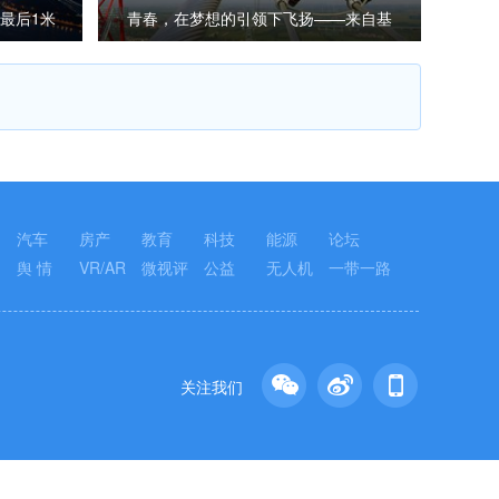
最后1米
青春，在梦想的引领下飞扬——来自基
层蹲点现场的报道
汽车
房产
教育
科技
能源
论坛
舆 情
VR/AR
微视评
公益
无人机
一带一路
关注我们