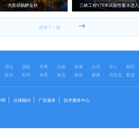
大美胡杨醉金秋
三峡工程175米试验性蓄水进入
冲刺
理论
国际
军事
访谈
港澳
台湾
华人
财经
娱乐
时尚
体育
食品
旅游
健康
信息化
数据
声明
法律顾问
广告服务
技术服务中心