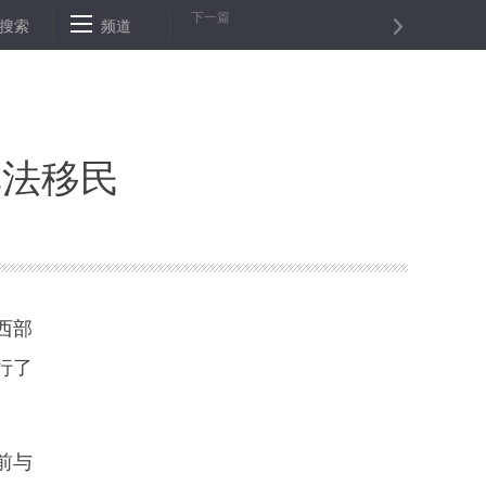
下一篇
位证、毕业证落户
搜索
频道
北京:一家国际五星级酒店的“五星级”党支部
武
非法移民
西部
行了
前与