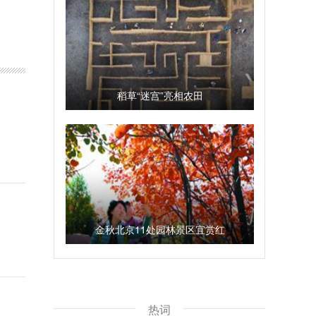
稻草“迷宫”亮相农田
金秋北京11处园林景区宜赏红
热词