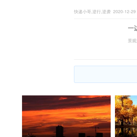
快递小哥,逆行,逆袭
2020-12-29
一
景观