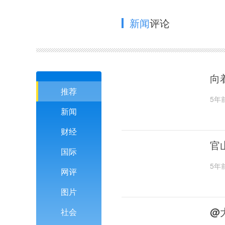
新闻
评论
向
推荐
5年
新闻
财经
官
国际
5年
网评
图片
@
社会