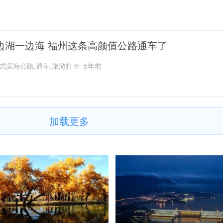
边湖一边海 福州这条高颜值公路通车了
式滨海公路,通车,旅游打卡
5年前
加载更多